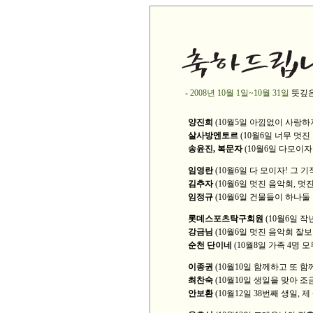
-
2008년 10월 1일~10월 31일
뜻깊은
양진희
(10월5일 아낌없이 사랑하
살사방멘토르
(10월6일 너무 멋
송윤진, 복문자
(10월6일 다모이자 
임영란
(10월6일 다 모이자! 그 
김추자
(10월6일 멋진 음악회, 멋진
임정규
(10월6일 건물들이 하나둘
롯데스포츠탁구회원
(10월6일 작
강금님
(10월6일 멋진 음악회 잘보
순천 단이네
(10월8일 가족 4명 
이종권
(10월10일 함께하고 또 
최찬숙
(10월10일 생일을 맞아 
안보환
(10월12일 38번째 생일,