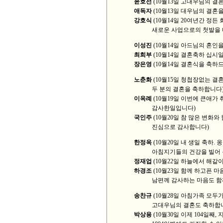
윤호선
(10월13일 고대우님의 결
애독자
(10월13일 대우님의 결혼을
강호식
(10월14일 20여년간 정든
새로운 사업으로의 첫발을 
이성진
(10월14일 아드님의 혼인
최희부
(10월14일 결혼축하 십시
장은영
(10월14일 결혼식을 축하
노춘화
(10월15일 청첩장없는 결
두 분의 결혼을 축하합니다
이옥례
(10월19일 이번에 큰애가
감사한일입니다)
국인주
(10월20일 참 많은 변화
진심으로 감사합니다)
한정옥
(10월20일 내 생일 축하
아침지기들의 건강을 빌어 
정재업
(10월22일 하늘에서 해같이
하경조
(10월23일 함께 하고픈 마음으
남편께 감사하는 마음도 함께
송찬규
(10월28일 아침가족 모두가
고대우님의 결혼도 축하합니다
박상용
(10월30일 이제 104일째