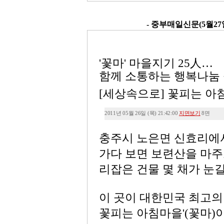
- 중부매일신문(5월27일
'꽃마' 마을지기 25人…
함께 소통하는 행복나눔
[세상속으로] 꽃피는 아
2011년 05월 26일
(목) 21:42:00
지면보기
8면
충주시 노은면 신효리에
가다 보면 보련산을 마주
리잡은 건물 몇 채가 눈길
이 곳이 대한민국 최고의 
꽃피는 아침마을'(꽃마)이