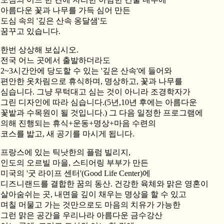
아름다운 꽃과 나무를 가득 심어 만든
도심 속의 '깊은 산속 옹달샘'도
꿈꾸고 있습니다.
한번 상상해 보십시오.
전국 어느 곳에서 출발하더라도
2~3시간안에 당도할 수 있는 '깊은 산속'에 들어와
편안한 옷차림으로 휴식하며, 명상하고, 꽃과 나무를
심습니다. 그냥 무턱대고 심는 것이 아니라 조경학자가
그린 디자인에 따라 심습니다.(5년,10년 후에는 아름다운
꽃밭과 수목원이 될 것입니다.) 그 다음 일정한 프로그램에
의해 진행되는 휴식+운동+명상+마음 수련의
코스를 밟고, 새 공기를 마시게 됩니다.
프랑스에 있는 틱낫한의 플럼 빌리지,
인도의 오르빌 마을, 스티어링 부부가 만든
미국의 '굿 라이프 센터'(Good Life Center)에
디즈니랜드를 결합한 꿈의 동산. 건강한 육체와 맑은 영혼이
살아숨쉬는 곳, 내면을 깊이 채우는 명상을 할 수 있고
며칠 머물고 가는 것만으로도 마음의 치유가 가능한
그런 맑은 공간을 우리나라 아름다운 금수강산