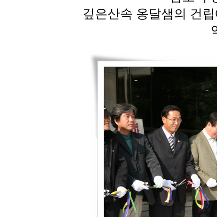
깊은산속 옹달샘의 건립