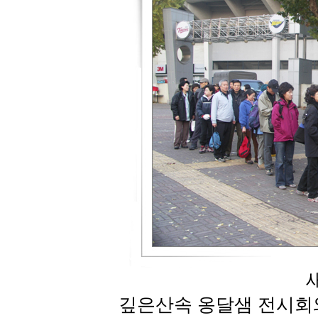
깊은산속 옹달샘 전시회와