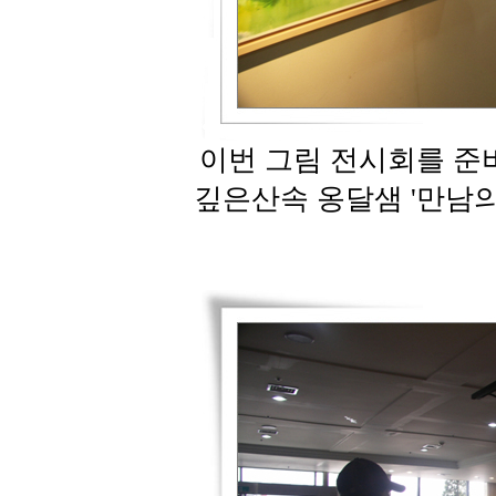
이번 그림 전시회를 준
깊은산속 옹달샘 '만남의