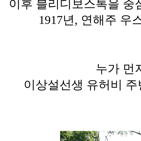
이후 블리디보스톡을 중
1917년, 연해주 
누가 먼
이상설선생 유허비 주변