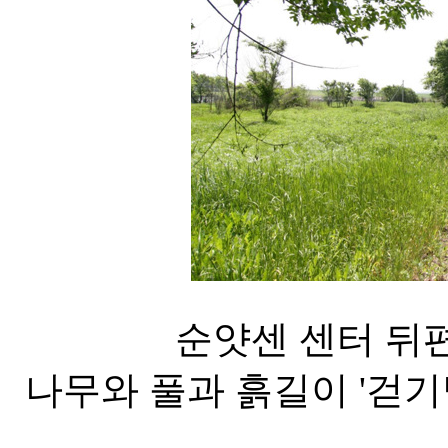
순얏센 센터 뒤편
나무와 풀과 흙길이 '걷기