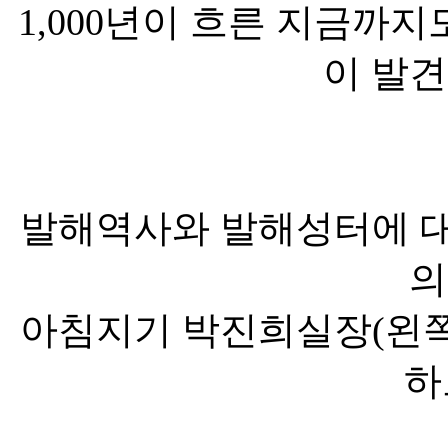
1,000년이 흐른 지금까
이 발견
발해역사와 발해성터에 대
의
아침지기 박진희실장(왼쪽
하