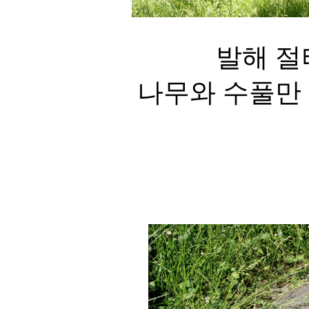
발해 절
나무와 수풀만 