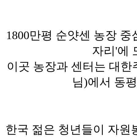
1800만평 순얏센 농장 
자리'에 
이곳 농장과 센터는 대한
님)에서 동평
한국 젊은 청년들이 자원