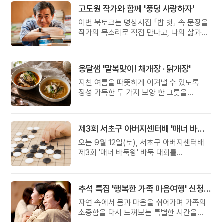
고도원 작가와 함께 '풍덩 사랑하자'
이번 북토크는 명상시집 『밥 벗』 속 문장을
작가의 목소리로 직접 만나고, 나의 삶과
관계를 잠시 돌아보는 시간입니다.
옹달샘 '말복맞이! 채개장 · 닭개장'
지친 여름을 따뜻하게 이겨낼 수 있도록
정성 가득한 두 가지 보양 한 그릇을
준비했습니다.
제3회 서초구 아버지센터배 '매너 바둑왕' 대회
오는 9월 12일(토), 서초구 아버지센터배
제3회 '매너 바둑왕' 바둑 대회를
개최합니다.
추석 특집 '행복한 가족 마음여행' 신청 안내
자연 속에서 몸과 마음을 쉬어가며 가족의
소중함을 다시 느껴보는 특별한 시간을