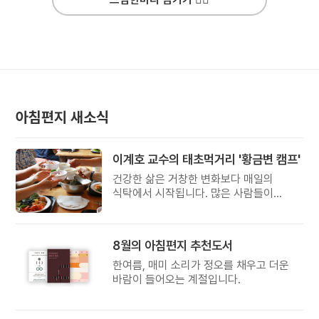
아침편지 새소식
이계호 교수의 태초먹거리 '황금변 캠프'
건강한 삶은 거창한 변화보다 매일의
식탁에서 시작됩니다. 많은 사람들이
건강을 위해 새로운 방법을 찾지만, 건강한
생활은 작은 습관에서 시작됩니다.
유퀴즈에서 많은 관심을 받은 이계호
8월의 아침편지 추천도서
교수와 함께하는 태초먹거리 황금변 캠프
한여름, 매미 소리가 정오를 채우고 더운
바람이 들어오는 계절입니다.