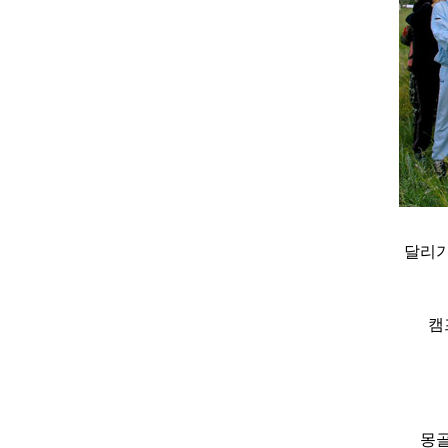
달리기
캠
몽골