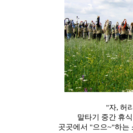
"자, 허
말타기 중간 휴식
곳곳에서 "으으~"하는