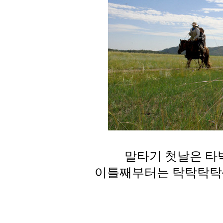
말타기 첫날은 타
이틀째부터는 탁탁탁탁~