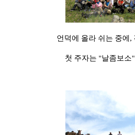
언덕에 올라 쉬는 중에,
첫 주자는 "날좀보소"