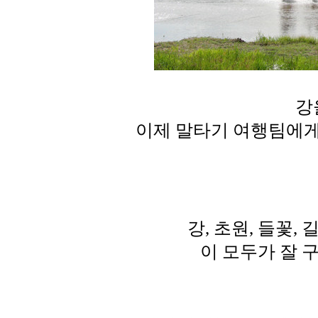
강
이제 말타기 여행팀에게
강, 초원, 들꽃, 
이 모두가 잘 