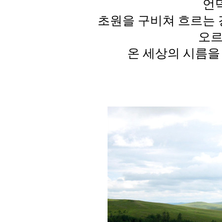
언
초원을 구비쳐 흐르는
오르
온 세상의 시름을