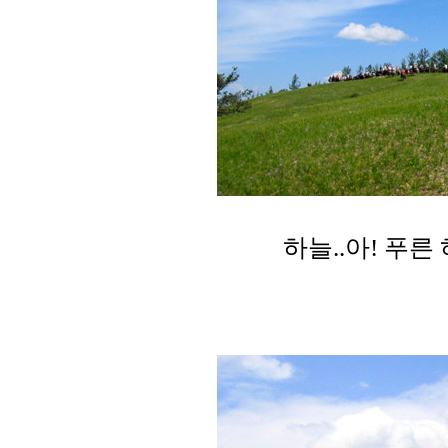
하늘..아! 푸른