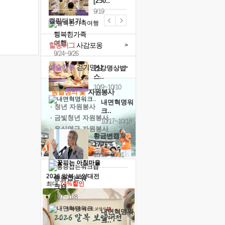
[250..
9/19
캘린더보기+
행복한가족
여행
힐링허그
사감포옹
>
9/24~9/26
예술치유
걷기명상
>
건강명상법
스..
10/9~10/10
'옹달샘의 꽃'
자원봉사
내면혁명워
· 청년 자원봉사
크..
· 금빛청년 자원봉사
10/17~10/18
· 음식연구 자원봉사
황금변캠프
17기
10/30~10/31
2026 말복 보양대전
통증잡는워
최대
74%할인
크숍
11/7~11/8
내면혁명워
크..