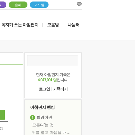
V
솔패
더드림
독자가 쓰는 아침편지
모음방
나눔터
|
|
현재 아침편지 가족은
4,043,001 명
입니다.
로그인
|
가족되기
아침편지 랭킹
희망이란
'모른다'는 것
01
귀를 열고 마음을 내어주고