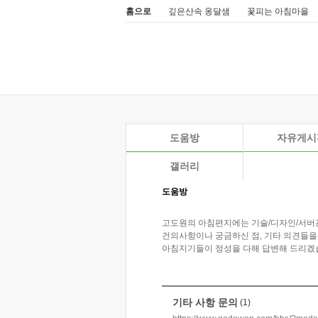
홈으로
깊은산속 옹달샘
꽃피는 아침마을
도움방
자유게시
갤러리
도움방
고도원의 아침편지에는 기술/디자인/서버
건의사항이나 궁금하신 점, 기타 의견들을
아침지기들이 정성을 다해 답변해 드리겠
기타 사항 문의
(1)