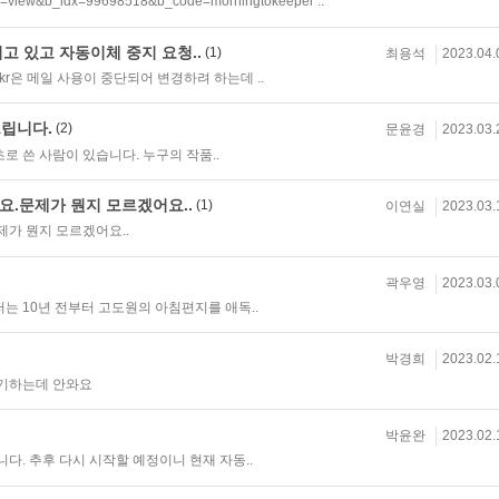
e=view&b_idx=99698518&b_code=morningtokeeper ..
 있고 자동이체 중지 요청..
(1)
최용석
2023.04.
o.kr은 메일 사용이 중단되어 변경하려 하는데 ..
드립니다.
(2)
문윤경
2023.03.
로 쓴 사람이 있습니다. 누구의 작품..
.문제가 뭔지 모르겠어요..
(1)
이연실
2023.03.
가 뭔지 모르겠어요..
곽우영
2023.03.
는 10년 전부터 고도원의 아침편지를 애독..
박경희
2023.02.
기하는데 안와요
박윤완
2023.02.
. 추후 다시 시작할 예정이니 현재 자동..