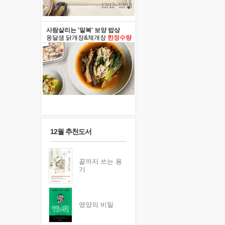
12/12~12/13
사람살리는 '말복' 보양 밥상
옹달샘 닭개장&채개장
한정수량
12월 추천도서
끝까지 쓰는 용
기
영양의 비밀