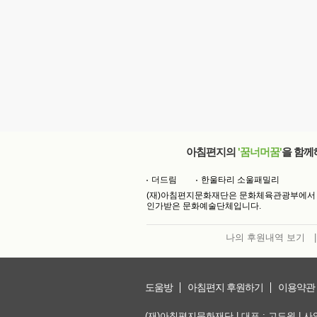
아침편지의
'꿈너머꿈'
을 함께
더드림
한울타리 소울패밀리
(재)아침편지문화재단은 문화체육관광부에서
인가받은 문화예술단체입니다.
나의 후원내역 보기
|
도움방
아침편지 후원하기
이용약관
(재)아침편지문화재단 | 대표 : 고도원 | 사업자