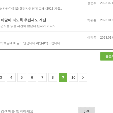
정순주
2023.02.
남카라"여행을 했던사람인데 그때 (2013 겨울..
배달이 되도록 우편제도 개선..
박귀훈
2023.01.
편지를 읽을 시간이 많은대 편지가 아니오..
이정옥
2023.01.
입력 했는데 메일이 안옵니다 확인부탁드립니다
글쓰
9
3
4
5
6
7
8
10