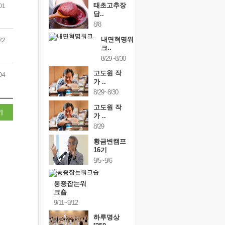
태초고추장
01
담..
8/8
내면혁명워
22
크..
8/29~8/30
고도원 작
04
가 ..
8/29~8/30
고도원 작
기
가 ..
8/29
황금변캠프
16기
9/5~9/6
통증잡는워
크숍
9/11~9/12
하루명상