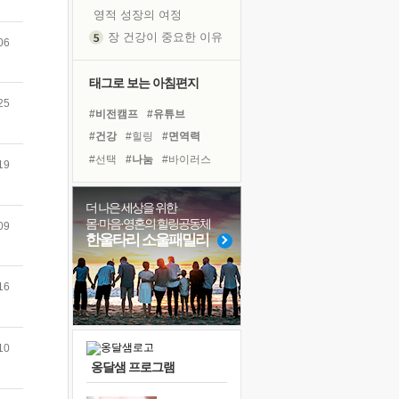
영적 성장의 여정
장 건강이 중요한 이유
06
신의 음성을 듣는다
흙이 된 몸으로 출근하는 여자
태그로 보는 아침편지
극과 극의 양 끝단
25
#비전캠프
#유튜브
내가 '나다움'을 찾는 길
#건강
#힐링
#면역력
피해 갈 수 없는 사건들
#선택
#나눔
#바이러스
19
처음 손을 잡았던 날
#친구
#링컨학교
#리더
꿈이 실제가 되는 것
#독서캠프
#계획
#명상
더 나은 세상을 위한
'말 타는 법'을 먼저
몸·마음·영혼의 힐링공동체
09
#도움
#희망
#아이들
졸업식 사진을 보며
한울타리 소울패밀리
#경험
#다짐
#독서
아픈 아버지를 위한 공간 설계
#극복
#사람
#삶
#위기
극심한 변비, 어깨결림, 수면 장애
16
보고 싶은 어머니
유년 시절의 부산 영도 바다
10
못된 꼰대들
옹달샘 프로그램
거울 속의 나