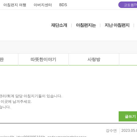
아침편지 여행
아버지센터
BDS
고도원T
재단소개
아침편지는
지난 아침편지
|
|
|
판
따뜻한이야기
사랑방
관리/회계 담당 아침지기들이 있습니다.
 이곳에 남겨주세요.
습니다.
글쓰기
강수연
2023.05.