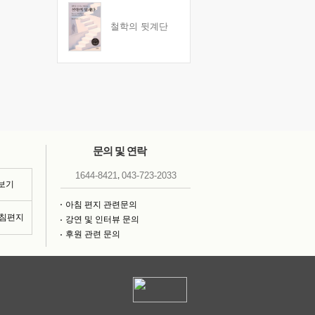
철학의 뒷계단
문의 및 연락
,
1644-8421
043-723-2033
 보기
아침 편지 관련문의
아침편지
강연 및 인터뷰 문의
후원 관련 문의