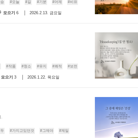
스승
#오늘
#길
#기분
#어제
#비유
모으기
2026.2.13. 금요일
6
술
#작품
#청소
#유지
#쾌적
#보전
모으기
2026.1.22. 목요일
3
.
모두
#가지고있던것
#그제야
#제일