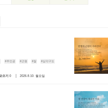
병
#주인공
#근원
#잘
#삼각구도
모으기
2026.8.10. 월요일
0