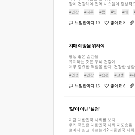
장이 건강해야 면역 시스템이 정상적으로
#건강
#나무
#몸
#병
#배
느낌한마디
좋아요
19
8
치매 예방을 위하여
평생 좋은 습관을
유지하는 것은 두뇌 건강에
매우 중요한 역할을 한다. 건강한 생활.
#인생
#건강
#습관
#고생
#
느낌한마디
좋아요
16
6
'말'이 아닌 '실천'
지금 대한민국 사회를 보자.
우리 국민은 대한민국 사회 지도층을
얼마나 믿고 따르는가? 대한민국 사회 