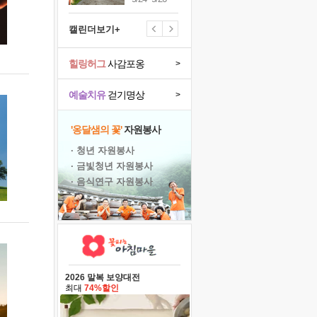
캘린더보기+
힐링허그
사감포옹
>
예술치유
걷기명상
>
'옹달샘의 꽃'
자원봉사
· 청년 자원봉사
· 금빛청년 자원봉사
· 음식연구 자원봉사
2026 말복 보양대전
최대
74%할인