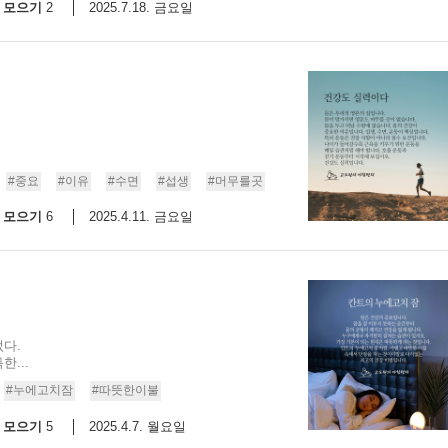
모으기
2025.7.18. 금요일
2
#중요
#이유
#수면
#섭생
#머무를곳
모으기
2025.4.11. 금요일
6
다.
...
#누에고치잠
#따뜻한이불
모으기
2025.4.7. 월요일
5