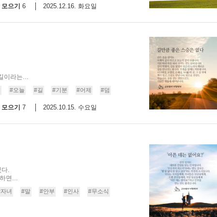
모으기
2025.12.16. 화요일
6
이라는...
승
#오늘
#길
#기분
#어제
#덤
모으기
2025.10.15. 수요일
7
다.
면...
#자녀
#말
#안부
#인사
#무소식