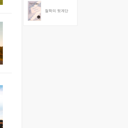
철학의 뒷계단