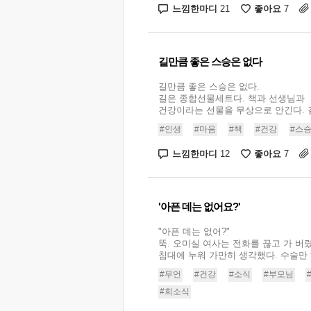
느낌한마디
좋아요
21
7
길만큼 좋은 스승은 없다
길만큼 좋은 스승은 없다.
길은 종합선물세트다. 책과 선생님과
건강이라는 선물을 무상으로 안긴다. 길
#인생
#마음
#책
#건강
#스
느낌한마디
좋아요
12
7
'아픈 데는 없어요?'
"아픈 데는 없어?"
뚝. 오미실 여사는 전화를 끊고 가 버렸
침대에 누워 가만히 생각했다. 수술만 하
#무언
#건강
#소식
#부모님
#희소식