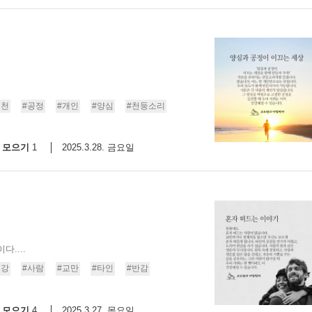
실천
#공정
#개인
#양심
#천둥소리
모으기
2025.3.28. 금요일
1
....
건강
#사람
#교만
#타인
#반감
모으기
2025.3.27. 목요일
4