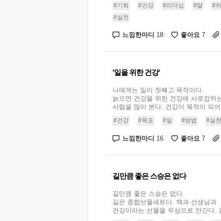
#기회
#건강
#리더십
#말
#
#실천
느낌한마디
좋아요
18
7
'일을 위한 건강'
나에게는 일이 첫째고 목적이다.
늙으면 건강을 위한 건강에 사로잡히
사람을 많이 본다. 건강이 목적이 되어버
#건강
#목표
#일
#방법
#실
느낌한마디
좋아요
16
7
길만큼 좋은 스승은 없다
길만큼 좋은 스승은 없다.
길은 종합선물세트다. 책과 선생님과
건강이라는 선물을 무상으로 안긴다. 길