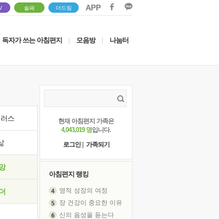
V
솔패
더드림
독자가 쓰는 아침편지
모음방
나눔터
|
|
이러스
현재 아침편지 가족은
4,043,019 명
입니다.
삶
로그인
|
가족되기
망
아침편지 랭킹
영적 성장의 여정
더
장 건강이 중요한 이유
신의 음성을 듣는다