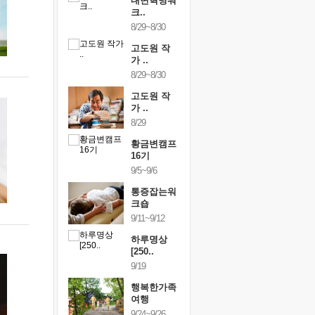
건강명상법
내면혁명워
건강명상
..
크..
스..
/9~10/10
8/29~8/30
10/9~10/10
내면혁명워
고도원 작
내면혁명
..
가 ..
크..
/17~10/18
8/29~8/30
10/17~10/18
황금변캠프
고도원 작
황금변캠
7기
가 ..
17기
/30~10/31
8/29
10/30~10/31
통증잡는워
황금변캠프
통증잡는
크숍
16기
크숍
/7~11/8
9/5~9/6
11/7~11/8
내면혁명워
통증잡는워
내면혁명
..
크숍
크..
/12~12/13
9/11~9/12
12/12~12/13
하루명상
[250..
9/19
행복한가족
여행
9/24~9/26