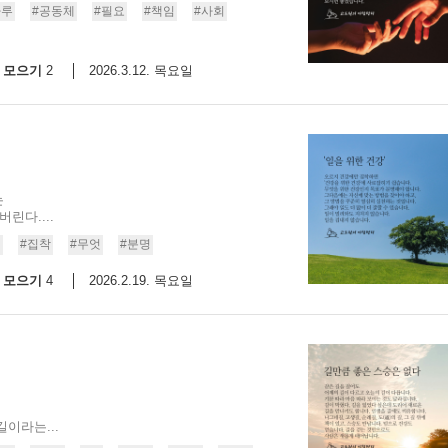
하루
#공동체
#필요
#책임
#사회
모으기
2026.3.12. 목요일
2
는
린다....
천
#집착
#무엇
#분명
모으기
2026.2.19. 목요일
4
이라는...