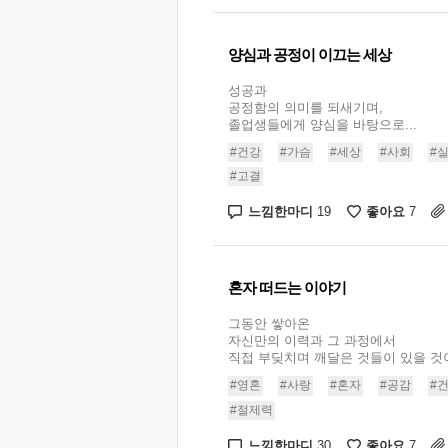
양심과 공정이 이끄는 세상
성공과
공정함의 의미를 되새기며,
졸업생들에게 양심을 바탕으로...
#건강
#가슴
#세상
#사회
#
#고결
느낌한마디
좋아요
19
7
혼자 떠드는 이야기
그동안 쌓아온
자신만의 이력과 그 과정에서
직접 부딪치며 깨달은 것들이 있을 것이다
#영혼
#사랑
#혼자
#공감
#
#절제력
느낌한마디
좋아요
30
7