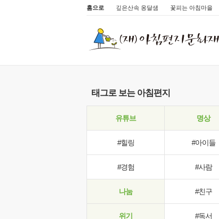
홈으로
깊은산속 옹달샘
꽃피는 아침마을
태그로 보는 아침편지
유튜브
명상
#힐링
#아이들
#경험
#사람
나눔
#친구
위기
#독서