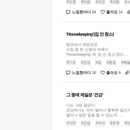
#인생
#마음
#건강
#사람
#
느낌한마디
좋아요
24
14
'Housekeeping'(집 안 청소)
영국에서 예방보전
수업 중 한 단원의 제목이
'Housekeeping' 즉 '집 안 청소'였다....
#기초
#건강
#집
#환경
#예
느낌한마디
좋아요
16
6
그 중에 제일은 '건강'
나는 그때 알았다.
건강하다는 것이 얼마나 행복한 일인지
얼마나 많은 일을 할 수 있는지....
#가치
#건강
#우리
#존재
#