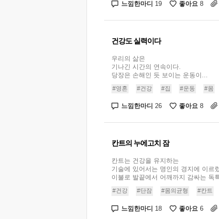
느낌한마디
좋아요
19
8
건강도 실력이다
우리의 삶은
기나긴 시간의 연속이다.
당장은 손해인 듯 보이는 운동이...
#영혼
#건강
#집
#운동
#몸
느낌한마디
좋아요
26
8
칸트의 누에고치 잠
칸트는 건강을 유지하는
기술에 있어서는 명인의 경지에 이르렀
이불로 발끝에서 어깨까지 감싸는 독특한
#건강
#단잠
#몸의균형
#칸트
느낌한마디
좋아요
18
6