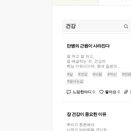
만병의 근원이 사라진다
잘 먹고 잘 자고,
잘 배설하는 것. 건강의
핵심 키워드이며, 중대 질병의...
#삶
#건강
#사람
#자신
#만
#잘사는삶
느낌한마디
좋아요
0
0
장 건강이 중요한 이유
뿌리가 튼튼해야
나무가 비바람을 견디듯,