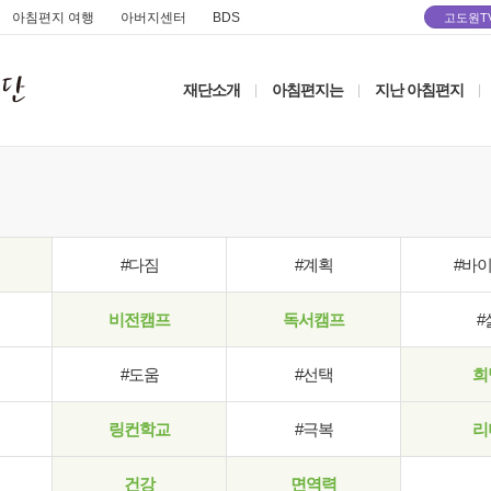
아침편지 여행
아버지센터
BDS
고도원T
재단소개
아침편지는
지난 아침편지
|
|
|
#다짐
#계획
#바
비전캠프
독서캠프
#
#도움
#선택
희
링컨학교
#극복
리
건강
면역력