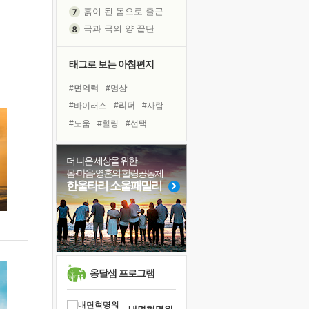
흙이 된 몸으로 출근하는 여자
극과 극의 양 끝단
내가 '나다움'을 찾는 길
피해 갈 수 없는 사건들
태그로 보는 아침편지
처음 손을 잡았던 날
#면역력
#명상
꿈이 실제가 되는 것
#바이러스
#리더
#사람
'말 타는 법'을 먼저
#도움
#힐링
#선택
졸업식 사진을 보며
#희망
#아이들
#다짐
극심한 변비, 어깨결림, 수면 장애
#친구
#나눔
#유튜브
더 나은 세상을 위한
아픈 아버지를 위한 공간 설계
몸·마음·영혼의 힐링공동체
#경험
#위기
#비전캠프
슬럼프
한울타리 소울패밀리
#독서캠프
#독서
#계획
보고 싶은 어머니
#삶
#링컨학교
#건강
유년 시절의 부산 영도 바다
#극복
못된 꼰대들
희망이란
'모른다'는 것
옹달샘 프로그램
귀를 열고 마음을 내어주고