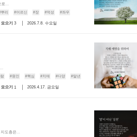
...
스
10
#뿌리
#어르신
#장
#먹성
#좌우
모으기
2026.7.8. 수요일
3
크
10
1
10
..
11
사람
#원인
#핵심
#치매
#다양
#말년
모으기
2026.4.17. 금요일
1
크
12
지도층은...