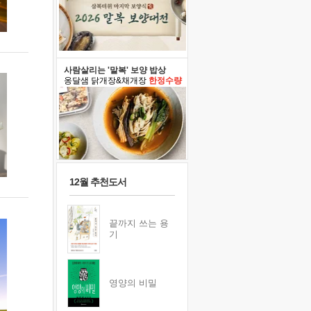
사람살리는 '말복' 보양 밥상
옹달샘 닭개장&채개장
한정수량
12월 추천도서
끝까지 쓰는 용
기
영양의 비밀