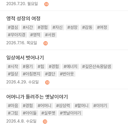
2026.7.20. 월요일
영적 성장의 여정
#결심
#시간
#경험
#자신
#성장
#감동
#여정
#무아지경
#영적
#서원
2026.7.16. 목요일
일상에서 벗어나기
#시작
#용기
#힘
#경험
#에너지
#깊은산속옹달샘
#일상
#아침편지
#결단
#번아웃
2026.4.29. 수요일
어머니가 들려주는 옛날이야기
#마음
#경험
#어머니
#상상력
#할머니
#이야기
#그림
#아이들
#실루엣
#옛날이야기
2026.4.8. 수요일