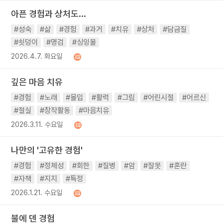
아픈 경험과 상처도...
#성숙
#삶
#경험
#과거
#치유
#상처
#담금질
#쇳덩이
#명검
#싱잉볼
2026.4.7. 화요일
깊은 마음 치유
#경험
#노래
#몰입
#활력
#그림
#어린시절
#어르신
#절실
#창작활동
#마음치유
2026.3.11. 수요일
나만의 '고유한 경험'
#경험
#정체성
#회한
#질병
#암
#잘못
#혼란
#자책
#지지
#특정
2026.1.21. 수요일
불에 덴 경험