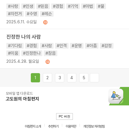
#사랑
#인생
#믿음
#경험
#기억
#마법
#물
#자전거
#수영
#레슨
2025.6.11. 수요일
진정한 나의 사람
#기다림
#경험
#사람
#인격
#운명
#아픔
#감정
#미움
#진정한나
#참음
2025.4.28. 월요일
1
2
3
4
5
모바일 앱 다운로드
고도원의 아침편지
PC 버전
아침편지 소개
추천하기
이용약관
개인정보 처리방침