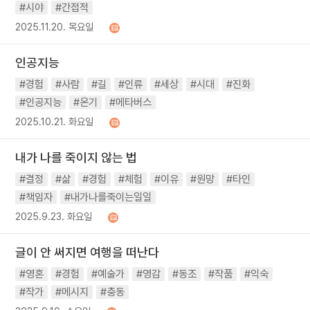
#시야
#간접적
2025.11.20. 목요일
인공지능
#경험
#사람
#길
#인류
#세상
#시대
#진화
#인공지능
#온기
#메타버스
2025.10.21. 화요일
내가 나를 죽이지 않는 법
#결정
#삶
#경험
#체험
#이유
#원망
#타인
#책임자
#내가나를죽이는일일
2025.9.23. 화요일
글이 안 써지면 여행을 떠난다
#영혼
#경험
#예술가
#영감
#동조
#작품
#익숙
#작가
#메시지
#충동