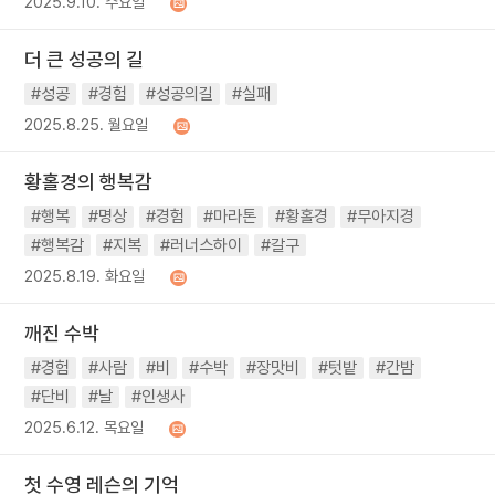
2025.9.10. 수요일
더 큰 성공의 길
#성공
#경험
#성공의길
#실패
2025.8.25. 월요일
황홀경의 행복감
#행복
#명상
#경험
#마라톤
#황홀경
#무아지경
#행복감
#지복
#러너스하이
#갈구
2025.8.19. 화요일
깨진 수박
#경험
#사람
#비
#수박
#장맛비
#텃밭
#간밤
#단비
#날
#인생사
2025.6.12. 목요일
첫 수영 레슨의 기억