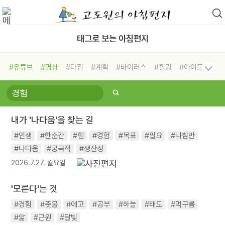
태그로 보는 아침편지
#유튜브
#명상
#다짐
#계획
#바이러스
#힐링
#아이들
#비전캠프
#독서캠프
#삶
#경험
#사람
#도움
#선택
#희망
#나눔
#친구
#링컨학교
#극복
#리더
#위기
내가 '나다움'을 찾는 길
#독서
#건강
#면역력
#인생
#한순간
#힘
#경험
#목표
#필요
#나침반
#나다움
#궁극적
#생산성
2026.7.27. 월요일
'모른다'는 것
#경험
#촛불
#에고
#공부
#하늘
#태도
#먹구름
#앎
#근원
#달빛