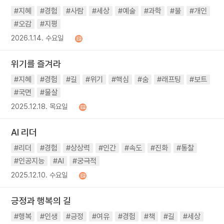
#지혜
#경험
#사람
#세상
#예술
#과학
#불
#개인
#오감
#지평
2026.1.14. 수요일
위기를 즐겨라
#지혜
#경험
#길
#위기
#핵심
#숨
#래프팅
#보트
#국면
#물살
2025.12.18. 목요일
AI 리더
#리더
#경험
#상상력
#인간
#속도
#진화
#통찰
#인공지능
#AI
#궁극적
2025.12.10. 수요일
긍정과 행복의 길
#행복
#인생
#긍정
#여유
#경험
#책
#길
#세상