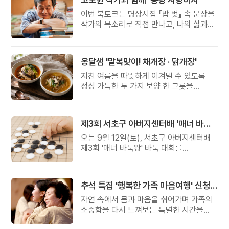
이번 북토크는 명상시집 『밥 벗』 속 문장을
작가의 목소리로 직접 만나고, 나의 삶과
관계를 잠시 돌아보는 시간입니다.
옹달샘 '말복맞이! 채개장 · 닭개장'
지친 여름을 따뜻하게 이겨낼 수 있도록
정성 가득한 두 가지 보양 한 그릇을
준비했습니다.
제3회 서초구 아버지센터배 '매너 바둑왕' 대회
오는 9월 12일(토), 서초구 아버지센터배
제3회 '매너 바둑왕' 바둑 대회를
개최합니다.
추석 특집 '행복한 가족 마음여행' 신청 안내
자연 속에서 몸과 마음을 쉬어가며 가족의
소중함을 다시 느껴보는 특별한 시간을
준비해 보세요.