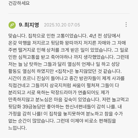
건강하세요
최지영
9.
2025.10.20 07:05
맞습니다. 집착으로 인한 고통이었습니다. 4년 전 성당에서
온갖 악행을 저지르고 뒷담화 왕따까지 저지른 자매와 그 자매
주변 떨거지로 인해 상처를 크게 받은 일이 있었습니다. 그 일로
인한 심적고통을 받고 죽어야하나 까지 생각했었습니다. 그런데
저는 늘 남 탓하는 그들과 달리 열심히 언제나 일 하고 성당
활동도 열심히 하였지만 <집착>은 놓지않았던 것 같습니다.
시간이 흐르니 진실이 들어나고 중간 방관자들이 제게 사과를
직접건네고 그들끼지 삼국지처럼 싸움이 펼쳐져 그들이 다
분리되고 서로 욕하는 막장드라마가 연출되어도 제가
만족하지않고 분노심은 마음 깊숙이 있었습니다. 저런 놀고먹고
뒷담화 39금농담만 좋아하는 한신녀편네들이 감히 나를. 내
가정을 감히 나를! 이 집착을 놓지못하여 분노하고 참을 수가
없는 순간이 많았습니다. 그런데 이제야 비로소 편해짐을
느낍니다.