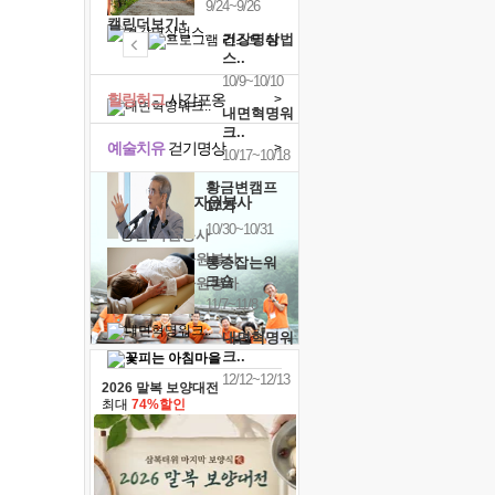
9/24~9/26
캘린더보기+
건강명상법
스..
10/9~10/10
힐링허그
사감포옹
>
내면혁명워
크..
예술치유
걷기명상
>
10/17~10/18
황금변캠프
'옹달샘의 꽃'
자원봉사
17기
10/30~10/31
· 청년 자원봉사
· 금빛청년 자원봉사
통증잡는워
크숍
· 음식연구 자원봉사
11/7~11/8
내면혁명워
크..
12/12~12/13
2026 말복 보양대전
최대
74%할인