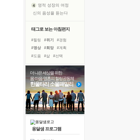
영적 성장의 여정
신의 음성을 듣는다
흙이 된 몸으로 출근하는 여자
극과 극의 양 끝단
태그로 보는 아침편지
내가 '나다움'을 찾는 길
#힐링
#위기
#경험
피해 갈 수 없는 사건들
#명상
#희망
#계획
처음 손을 잡았던 날
#도움
#삶
#선택
꿈이 실제가 되는 것
#면역력
#극복
#아이들
'말 타는 법'을 먼저
#다짐
#비전캠프
#친구
더 나은 세상을 위한
졸업식 사진을 보며
몸·마음·영혼의 힐링공동체
#리더
#사람
#바이러스
극심한 변비, 어깨결림, 수면 장애
한울타리 소울패밀리
#유튜브
#나눔
아픈 아버지를 위한 공간 설계
#독서캠프
#링컨학교
슬럼프
#건강
#독서
보고 싶은 어머니
유년 시절의 부산 영도 바다
못된 꼰대들
옹달샘 프로그램
너무 황홀한 꽃들이여!