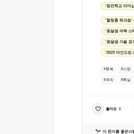
'링컨학교 리더
'힐링춤 워크숍'
'옹달샘 여백 스
'옹달샘 가을 걷
'2025 마인드
#행복
#사랑
#계속
#확실
좋아요
9
이 편지를 좋은사