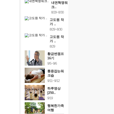
내면혁명워
크..
8/29~8/30
고도원 작
가 ..
8/29~8/30
고도원 작
가 ..
8/29
황금변캠프
16기
9/5~9/6
통증잡는워
크숍
9/11~9/12
하루명상
[250..
9/19
행복한가족
여행