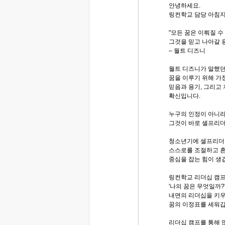
안녕하세요.
링컨학교 담당 아침
"모든 꿈은 이뤄질 수
그것을 믿고 나아갈 
– 월트 디즈니
월트 디즈니가 말했
꿈을 이루기 위해 가
믿음과 용기, 그리고
확신입니다.
누구의 인정이 아니라 
그것이 바로 셀프리
청소년기에 셀프리더
스스로를 조절하고 
중심을 잡는 힘이 생
링컨학교 리더십 캠
'나의 꿈은 무엇일까
내면의 리더십을 키우
꿈의 이정표를 세워갑
리더십 캠프를 통해 