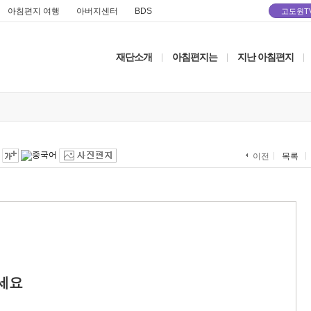
아침편지 여행
아버지센터
BDS
고도원T
재단소개
아침편지는
지난 아침편지
|
|
|
목록
이전
세요