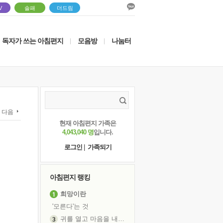
V
솔패
더드림
독자가 쓰는 아침편지
모음방
나눔터
|
|
다음
현재 아침편지 가족은
4,043,040 명
입니다.
로그인
|
가족되기
아침편지 랭킹
희망이란
'모른다'는 것
귀를 열고 마음을 내어주고