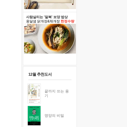
사람살리는 '말복' 보양 밥상
옹달샘 닭개장&채개장
한정수량
12월 추천도서
끝까지 쓰는 용
기
영양의 비밀