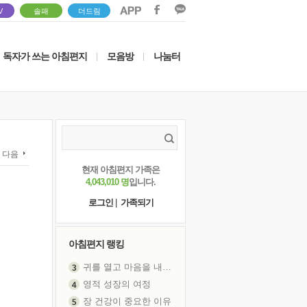
V
솔패
더드림
독자가 쓰는 아침편지
모음방
나눔터
|
|
다음
현재 아침편지 가족은
4,043,010 명
입니다.
로그인
|
가족되기
아침편지 랭킹
귀를 열고 마음을 내어주고
영적 성장의 여정
장 건강이 중요한 이유