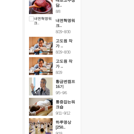
행복한가족
태초고추장
행복한가
여행
담..
여행
24~9/26
8/8
9/24~9/26
건강명상법
내면혁명워
건강명상
..
크..
스..
/9~10/10
8/29~8/30
10/9~10/10
내면혁명워
고도원 작
내면혁명
..
가 ..
크..
/17~10/18
8/29~8/30
10/17~10/18
황금변캠프
고도원 작
황금변캠
7기
가 ..
17기
/30~10/31
8/29
10/30~10/31
통증잡는워
황금변캠프
통증잡는
크숍
16기
크숍
/7~11/8
9/5~9/6
11/7~11/8
내면혁명워
통증잡는워
내면혁명
..
크숍
크..
/12~12/13
9/11~9/12
12/12~12/13
하루명상
[250..
9/19