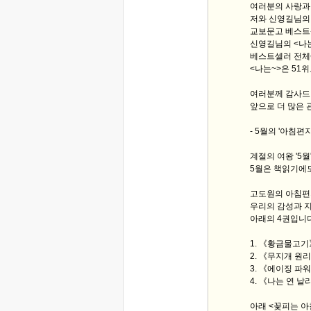
여러분의 사랑과
저와 신영길님의
교보문고 베스트셀
신영길님의 <나는
베스트셀러 전체에
<나는~>은 51
여러분께 감사
앞으로 더 많은 
- 5월의 '아침편지
계절의 여왕 '5
5월은 책읽기에도
고도원의 아침편지
우리의 감성과 
아래의 4권입니다
1. 《황금물고기
2. 《무지개 원
3. 《에이징 파
4. 《나는 연 
아래 <꽃피는 