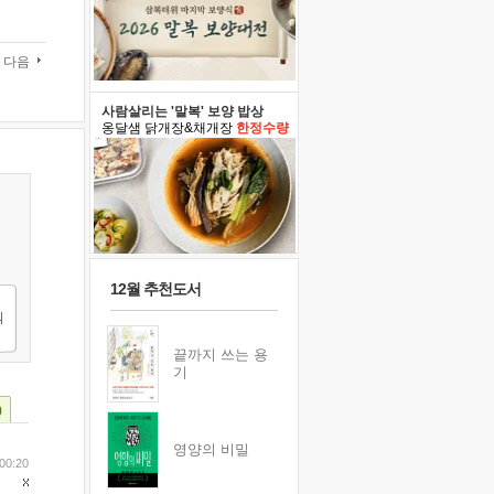
다음
사람살리는 '말복' 보양 밥상
옹달샘 닭개장&채개장
한정수량
12월 추천도서
끝까지 쓰는 용
기
)
영양의 비밀
00:20