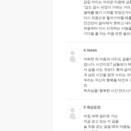
감집 아이는 아쉬운 마음에 심통
"감도 잠시 쉬었다 가려는 거야
열매를 맺기 시작할 작정인거야
다시 처음으로 돌아가야할 때를 
인간만이 알아채지 못하고 내리
처음부터 다시 시작하는 사람을
기다릴 줄 아는 마음 또한 필요
4 Jason
어쩌면 제 마음과 이리도 같을까
겁니다. 시간이요? 남들보다 
서 삶을 사는 것보다, 행여 살
게 남은 시간을 맘껏 누리는 것
우리는 자신의 행복을 타인의 
죠.
독자님들! 행복한 시간 만드시
5 국선도인
아침 새벽 일터로 가는
지금 걷고 있는 이 길을
늘 처음 걷는 길일 때의 마음일