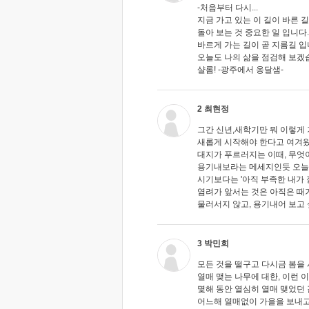
-처음부터 다시...
지금 가고 있는 이 길이 바른 
돌아 보는 것 중요한 일 입니다.
바르게 가는 길이 곧 지름길 입
오늘도 나의 삶을 점검해 보겠
샬롬! -광주에서 옹달샘-
2 최현정
그간 신년,새학기만 뭐 이렇게
새롭게 시작해야 한다고 여겨
대지가 푸르러지는 이때, 무엇
용기내보라는 메세지인듯 오늘
시기보다는 '아직 부족한 내가 잘
염려가 앞서는 것은 아직은 때
물러서지 않고, 용기내어 보고 싶
3 박민희
모든 것을 떨구고 다시금 봄을 
열매 맺는 나무에 대한, 이런 
몇해 동안 열심히 열매 맺었던
어느해 열매없이 가을을 보내고 