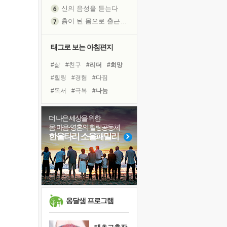
신의 음성을 듣는다
흙이 된 몸으로 출근하는 여자
극과 극의 양 끝단
내가 '나다움'을 찾는 길
태그로 보는 아침편지
피해 갈 수 없는 사건들
#삶
#친구
#리더
#희망
처음 손을 잡았던 날
#힐링
#경험
#다짐
꿈이 실제가 되는 것
#독서
#극복
#나눔
'말 타는 법'을 먼저
#계획
#독서캠프
#건강
졸업식 사진을 보며
#바이러스
#아이들
더 나은 세상을 위한
극심한 변비, 어깨결림, 수면 장애
몸·마음·영혼의 힐링공동체
#비전캠프
#위기
#선택
아픈 아버지를 위한 공간 설계
한울타리 소울패밀리
#도움
#사람
#유튜브
슬럼프
#면역력
#링컨학교
보고 싶은 어머니
#명상
유년 시절의 부산 영도 바다
못된 꼰대들
희망이란
옹달샘 프로그램
'모른다'는 것