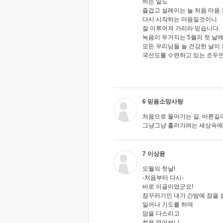
하는 일도
즐겁고 설레이는 늘 처음 마음
다시 시작하는 마음일것이니
잘 이루어져 가리라 믿습니다.
녹음이 우거지는 5월의 첫 날
모든 우리님들 늘 건강한 날이 되
국선도를 수련하고 있는 조두연
6 믿음소망사랑
처음으로 돌아가는 길. 바른길
그냥그냥 흘러가려는 세상속에
7 이상윤
오월의 첫날!
-처음부터 다시-
바로 이글이었군요!
잠꾸러기인 내가 간밤에 잠을 
일어나 기도를 하며
맘을 다스리고
컴을 열어보니