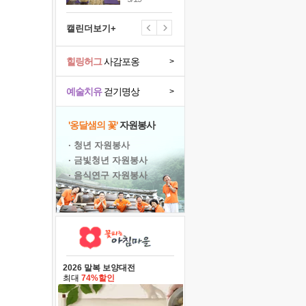
캘린더보기+
힐링허그
사감포옹
>
예술치유
걷기명상
>
'옹달샘의 꽃'
자원봉사
· 청년 자원봉사
· 금빛청년 자원봉사
· 음식연구 자원봉사
2026 말복 보양대전
최대
74%할인