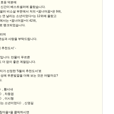
 호응 덕분에
 신간이 베스트셀러에 올랐습니다.
9/
러 비소설 부문에서 저의 <꿈너머꿈>은 9위,
 연 날리는 소년이었다>는 12위에 올랐고
서는 <꿈너머꿈>이 42위,
스
위로 랭크되었습니다.
10
드리며
관심과 사랑을 부탁드립니다.
크
10
 추천도서' -
1
월'입니다. 만물이 푸르른
10
 더 없이 좋은 계절입니다.
가 선정한 '5월의 추천도서'로
지성에 푸른빛깔을 더해 보는 것은 어떨까요?
11
.
》, 황시내
크
리》, 차동엽
12
워》, 이시형
날리는 소년이었다》, 신영길
아침마을>을 클릭하시면