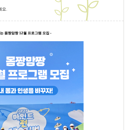
세요.
9/
스
10
꾸는 몸짱맘짱 12월 프로그램 모집 -
크
10
1
10
11
크
12