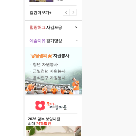
캘린더보기+
힐링허그
사감포옹
>
예술치유
걷기명상
>
'옹달샘의 꽃'
자원봉사
· 청년 자원봉사
· 금빛청년 자원봉사
· 음식연구 자원봉사
2026 말복 보양대전
최대
74%할인