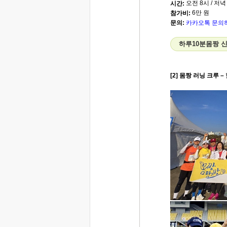
오전 8시 / 저녁
시간:
6만 원
참가비:
문의:
카카오톡 문의
하루10분몸짱 
[2] 몸짱 러닝 크루 