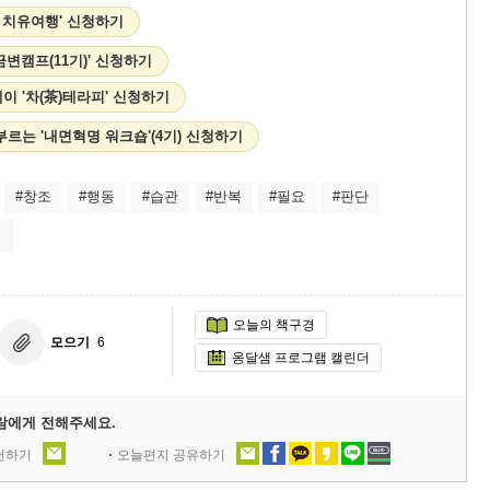
을 치유여행' 신청하기
변캠프(11기)' 신청하기
이 '차(茶)테라피' 신청하기
르는 '내면혁명 워크숍'(4기) 신청하기
#창조
#행동
#습관
#반복
#필요
#판단
이
오늘의 책구경
모으기
6
옹달샘 프로그램 캘린더
람에게 전해주세요.
추천하기
오늘편지 공유하기