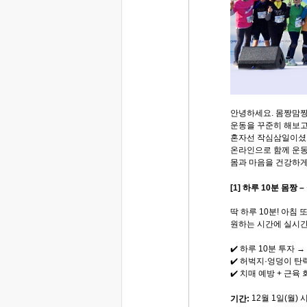
안녕하세요. 몸짱맘
운동을 꾸준히 해보고
혼자선 작심삼일이셨나
온라인으로 함께 운동
몸과 마음을 건강하게
[1] 하루 10분 몸짱 
딱 하루 10분! 아침 
원하는 시간에 실시간
✔️ 하루 10분 투자 
✔️ 허벅지·엉덩이 탄력
✔️ 치매 예방 + 근육
12월 1일(월) 
기간: