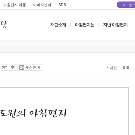
아침편지 여행
아버지센터
BDS
고도원T
재단소개
아침편지는
지난 아침편지
|
|
|
목록
이전