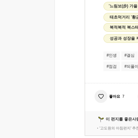
'느림보(步) 가
태초먹거리 '황금
북적북적 북스테
성공과 성장을 부
#인생
#결심
#점검
#되풀
좋아요
7
이 편지를 좋은사
'고도원의 아침편지' 