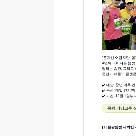
"혼자선 어렵지만, 함
4년째 이어져온 몸짱
달리는 습관, 그리고
중년 러너들의 플랫
✔️ 대상: 중년 이후 
✔️ 구성: 매일 걷기/
✔️ 기간: 12월 1일
몸짱 러닝크루 
[3] 몸짱맘짱 새싹반