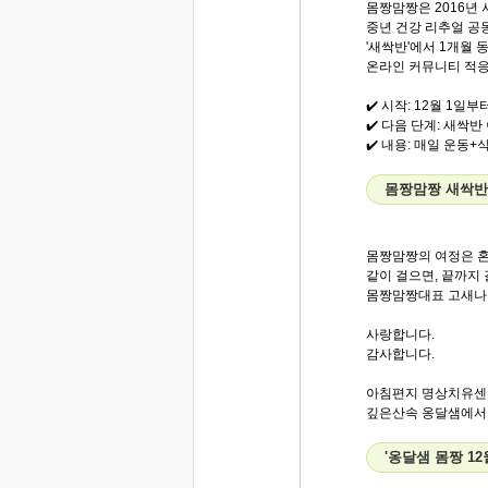
몸짱맘짱은 2016년 
중년 건강 리추얼 공
'새싹반'에서 1개월 
온라인 커뮤니티 적응
✔️ 시작: 12월 1일
✔️ 다음 단계: 새싹
✔️ 내용: 매일 운동
몸짱맘짱 새싹반
몸짱맘짱의 여정은 혼
같이 걸으면, 끝까지 
몸짱맘짱대표 고새나 
사랑합니다.
감사합니다.
아침편지 명상치유센
깊은산속 옹달샘에서..
'옹달샘 몸짱 1