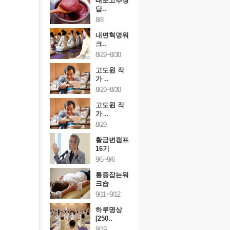
행복한가족
태초고추장
행복한가
여행
담..
여행
24~9/26
8/8
9/24~9/26
건강명상법
내면혁명워
건강명상
..
크..
스..
/9~10/10
8/29~8/30
10/9~10/10
내면혁명워
고도원 작
내면혁명
..
가 ..
크..
/17~10/18
8/29~8/30
10/17~10/18
황금변캠프
고도원 작
황금변캠
7기
가 ..
17기
/30~10/31
8/29
10/30~10/31
통증잡는워
황금변캠프
통증잡는
크숍
16기
크숍
/7~11/8
9/5~9/6
11/7~11/8
내면혁명워
통증잡는워
내면혁명
..
크숍
크..
/12~12/13
9/11~9/12
12/12~12/13
하루명상
[250..
9/19