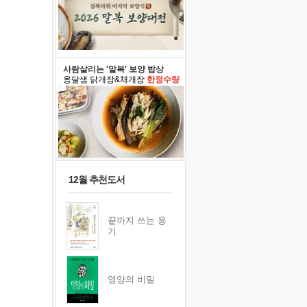
사람살리는 '말복' 보양 밥상
옹달샘 닭개장&채개장
한정수량
12월 추천도서
끝까지 쓰는 용
기
영양의 비밀