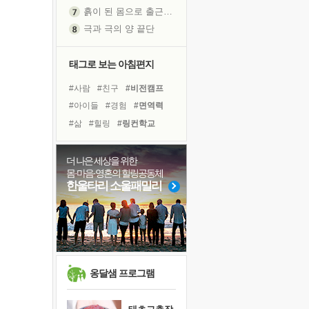
흙이 된 몸으로 출근하는 여자
극과 극의 양 끝단
내가 '나다움'을 찾는 길
피해 갈 수 없는 사건들
태그로 보는 아침편지
처음 손을 잡았던 날
#사람
#친구
#비전캠프
꿈이 실제가 되는 것
#아이들
#경험
#면역력
'말 타는 법'을 먼저
#삶
#힐링
#링컨학교
졸업식 사진을 보며
#도움
#독서캠프
#계획
극심한 변비, 어깨결림, 수면 장애
#선택
#유튜브
#희망
더 나은 세상을 위한
아픈 아버지를 위한 공간 설계
몸·마음·영혼의 힐링공동체
#나눔
#다짐
#바이러스
슬럼프
한울타리 소울패밀리
#건강
#리더
#극복
보고 싶은 어머니
#위기
#독서
#명상
유년 시절의 부산 영도 바다
못된 꼰대들
희망이란
'모른다'는 것
옹달샘 프로그램
귀를 열고 마음을 내어주고