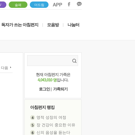
V
솔패
더드림
독자가 쓰는 아침편지
모음방
나눔터
|
|
다음
현재 아침편지 가족은
4,043,010 명
입니다.
로그인
|
가족되기
아침편지 랭킹
영적 성장의 여정
장 건강이 중요한 이유
신의 음성을 듣는다