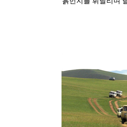
흙먼지를 휘날리며 달