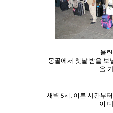
울란
몽골에서 첫날 밤을 보
을 
새벽 5시, 이른 시간부
이 