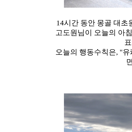
14시간 동안 몽골 대초
고도원님이 오늘의 아침
표
오늘의 행동수칙은, "유
면