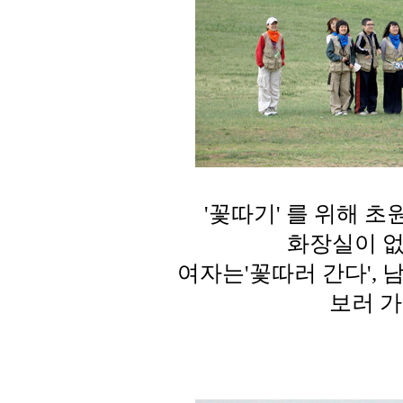
'꽃따기' 를 위해 
화장실이 없
여자는'꽃따러 간다', 
보러 가