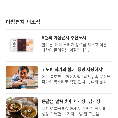
아침편지 새소식
8월의 아침편지 추천도서
한여름, 매미 소리가 정오를 채우고 더운
바람이 들어오는 계절입니다.
고도원 작가와 함께 '풍덩 사랑하자'
이번 북토크는 명상시집 『밥 벗』 속 문장을
작가의 목소리로 직접 만나고, 나의 삶과
관계를 잠시 돌아보는 시간입니다.
옹달샘 '말복맞이! 채개장 · 닭개장'
지친 여름을 따뜻하게 이겨낼 수 있도록
정성 가득한 두 가지 보양 한 그릇을