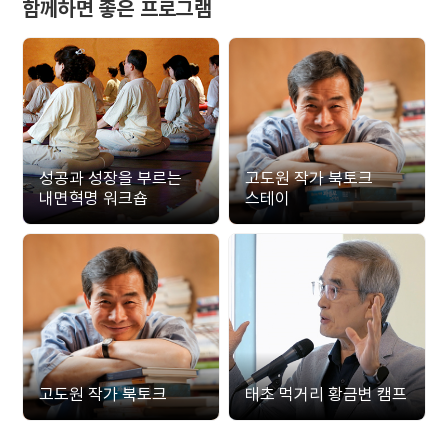
함께하면 좋은 프로그램
성공과 성장을 부르는
고도원 작가 북토크
내면혁명 워크숍
스테이
고도원 작가 북토크
태초 먹거리 황금변 캠프