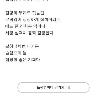
절망의 무게로 짓눌린
무력감이 싱싱하게 질척거리는
데드 존 경험은 약이다
서핑 실력이 훌쩍 점핑한다
불청객처럼 다가온
슬럼프의 늪
점핑할 좋은 기회다
느낌한마디 남기기 ✍🏻