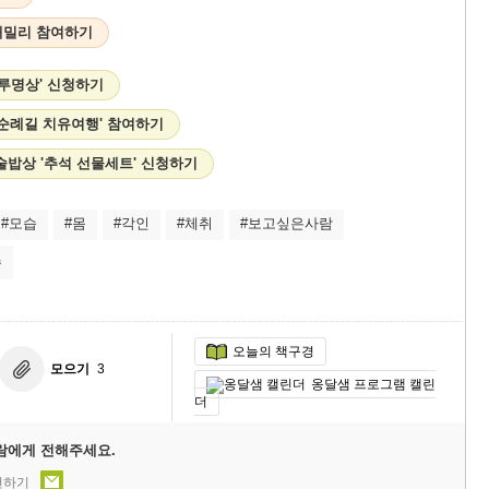
패밀리 참여하기
하루명상' 신청하기
고 순례길 치유여행' 참여하기
술밥상 '추석 선물세트' 신청하기
#모습
#몸
#각인
#체취
#보고싶은사람
속
오늘의 책구경
모으기
3
옹달샘 프로그램 캘린
더
람에게 전해주세요.
천하기