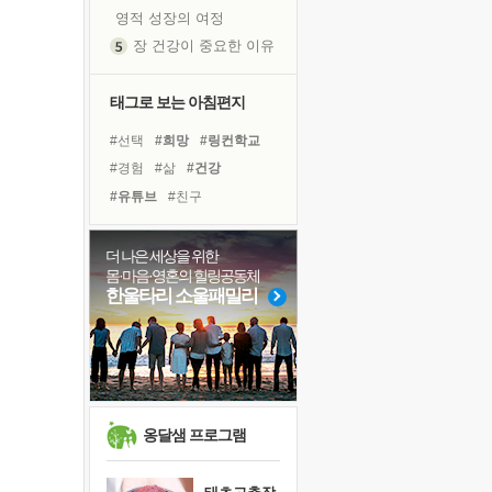
영적 성장의 여정
장 건강이 중요한 이유
신의 음성을 듣는다
흙이 된 몸으로 출근하는 여자
태그로 보는 아침편지
극과 극의 양 끝단
#선택
#희망
#링컨학교
내가 '나다움'을 찾는 길
#경험
#삶
#건강
피해 갈 수 없는 사건들
#유튜브
#친구
처음 손을 잡았던 날
#독서캠프
#리더
꿈이 실제가 되는 것
#면역력
#비전캠프
더 나은 세상을 위한
'말 타는 법'을 먼저
몸·마음·영혼의 힐링공동체
#힐링
#극복
#바이러스
졸업식 사진을 보며
한울타리 소울패밀리
#명상
#나눔
#계획
아픈 아버지를 위한 공간 설계
#위기
#아이들
#도움
극심한 변비, 어깨결림, 수면 장애
#사람
#독서
#다짐
보고 싶은 어머니
유년 시절의 부산 영도 바다
못된 꼰대들
옹달샘 프로그램
거울 속의 나