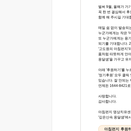
벌써 9월, 올해가 가
꼭 한 번 결심해서 
함께 해 주시길 기대
매일 쉼 없이 발송되
누군가에게는 작은 '
또 누군가에게는 용
되기를 기대합니다. 
'고도원의 아침편지'와
품처럼 따뜻하게 안아
옹달샘'을 가꾸고 유
아래 '후원하기'를 누
'정기후원' 모두 클릭
있습니다. 잘 안되는
언제든 1644-8421
사랑합니다.
감사합니다.
아침편지 명상치유센
'깊은산속 옹달샘'에서.
아침편지 후원