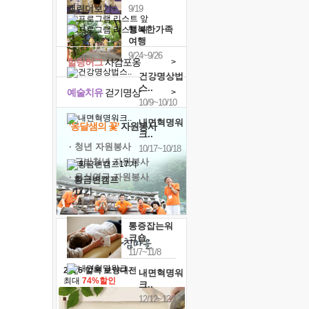
캘린더보기+
9/19
행복한가족
여행
9/24~9/26
힐링허그
사감포옹
>
건강명상법
스..
예술치유
걷기명상
>
10/9~10/10
내면혁명워
'옹달샘의 꽃'
자원봉사
크..
· 청년 자원봉사
10/17~10/18
· 금빛청년 자원봉사
· 음식연구 자원봉사
황금변캠프
17기
10/30~10/31
통증잡는워
크숍
11/7~11/8
2026 말복 보양대전
내면혁명워
최대
74%할인
크..
12/12~12/13