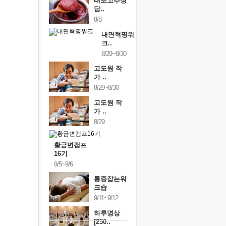
태초고추장
담..
8/8
내면혁명워
크..
8/29~8/30
고도원 작
가 ..
8/29~8/30
고도원 작
가 ..
8/29
황금변캠프
16기
9/5~9/6
통증잡는워
크숍
9/11~9/12
하루명상
[250..