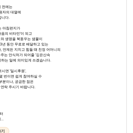
기 전에는
후원자의 대열에
합니다.
는 아침편지가
마음의 비타민'이 되고
기와 생명을 북돋우는 샘물이
23년 동안 무료로 배달하고 있는
, 언제든 지치고 힘들 때 친정 어머니의
주는 안식처가 되어줄 '깊은산속
지하는 일에 의미있게 쓰겠습니다.
르시면 '일시후원',
 몇 번이면 쉽게 참여하실 수
 부분이나, 궁금한 점은
로 연락 주시기 바랍니다.
터
..
하기