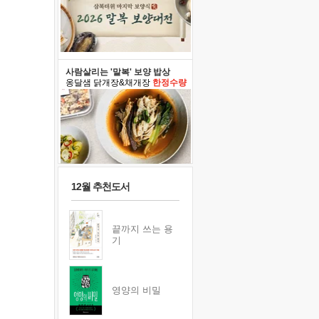
사람살리는 '말복' 보양 밥상
옹달샘 닭개장&채개장
한정수량
12월 추천도서
끝까지 쓰는 용
기
영양의 비밀