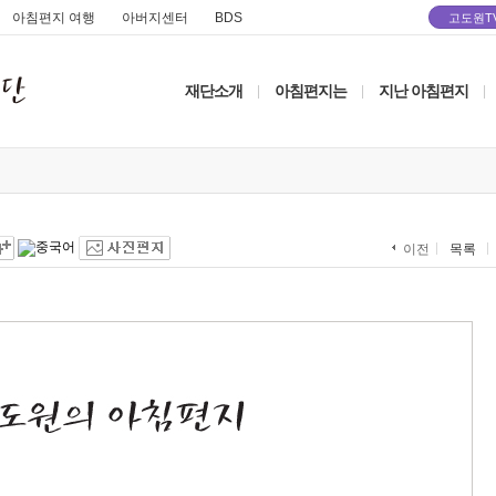
아침편지 여행
아버지센터
BDS
고도원T
재단소개
아침편지는
지난 아침편지
|
|
|
목록
이전