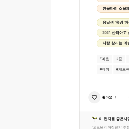
한울타리 소울
옹달샘 '숲멍 
'2024 산티아
사람 살리는 예
#마음
#꿈
#자취
#세포
좋아요
7
이 편지를 좋은사
'고도원의 아침편지' 추