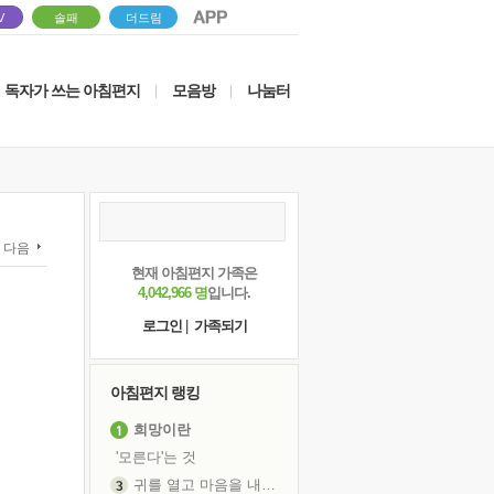
V
솔패
더드림
독자가 쓰는 아침편지
모음방
나눔터
|
|
다음
현재 아침편지 가족은
4,042,966 명
입니다.
로그인
|
가족되기
아침편지 랭킹
희망이란
'모른다'는 것
귀를 열고 마음을 내어주고