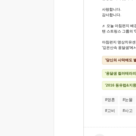
사랑합니다.
감사합니다.
♬ 오늘 아침편지 배경
텐 스트링스 그룹의 'Ce
아침편지 명상치유센
'깊은산속 옹달샘'에서.
'당신의 사막에도 
'옹달샘 컬러테라피 
'2016 동유럽&지
#영혼
#눈물
#고비
#사고