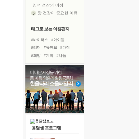
영적 성장의 여정
장 건강이 중요한 이유
신의 음성을 듣는다
흙이 된 몸으로 출근하는 여자
태그로 보는 아침편지
극과 극의 양 끝단
#바이러스
#아이들
내가 '나다움'을 찾는 길
#리더
#유튜브
#다짐
피해 갈 수 없는 사건들
#희망
#계획
#나눔
처음 손을 잡았던 날
#비전캠프
#힐링
#극복
꿈이 실제가 되는 것
#선택
#도움
#삶
더 나은 세상을 위한
'말 타는 법'을 먼저
몸·마음·영혼의 힐링공동체
#면역력
#친구
#명상
졸업식 사진을 보며
한울타리 소울패밀리
#건강
#사람
#경험
극심한 변비, 어깨결림, 수면 장애
#링컨학교
#위기
아픈 아버지를 위한 공간 설계
#독서캠프
#독서
슬럼프
보고 싶은 어머니
유년 시절의 부산 영도 바다
옹달샘 프로그램
못된 꼰대들