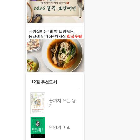
사람살리는 '말복' 보양 밥상
옹달샘 닭개장&채개장
한정수량
12월 추천도서
끝까지 쓰는 용
기
영양의 비밀