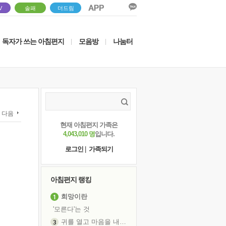
V
솔패
더드림
독자가 쓰는 아침편지
모음방
나눔터
|
|
다음
현재 아침편지 가족은
4,043,010 명
입니다.
로그인
|
가족되기
아침편지 랭킹
희망이란
'모른다'는 것
귀를 열고 마음을 내어주고