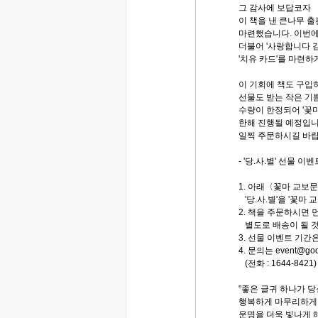
그 감사에 보답코자
이 책을 낸 큰나무 출
마련했습니다. 이번에
더불어 '사랑합니다 
'치유 카드'를 마련하
이 기회에 책도 구입
선물도 받는 작은 기
수량이 한정되어 '꽃
한해 진행될 예정입니
일찍 주문하시길 바랍
- '당.사.별' 선물 이벤
1. 아래〈꽃마 교보
'당.사.별'을 '꽃마
2. 책을 주문하시면 
별도로 배송이 될 것
3. 선물 이벤트 기간
4. 문의는 event@
(전화 : 1644-8421)
"좋은 글귀 하나가 
행복하게 마무리하게 
운명을 더욱 빛나게 