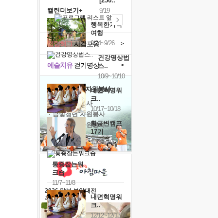
[250..
캘린더보기+
9/19
행복한가족
여행
9/24~9/26
힐링허그
사감포옹
>
건강명상법
예술치유
걷기명상
>
스..
10/9~10/10
'옹달샘의 꽃'
자원봉사
내면혁명워
크..
· 청년 자원봉사
10/17~10/18
· 금빛청년 자원봉사
황금변캠프
· 음식연구 자원봉사
17기
10/30~10/31
통증잡는워
크숍
11/7~11/8
2026 말복 보양대전
내면혁명워
최대
74%할인
크..
12/12~12/13