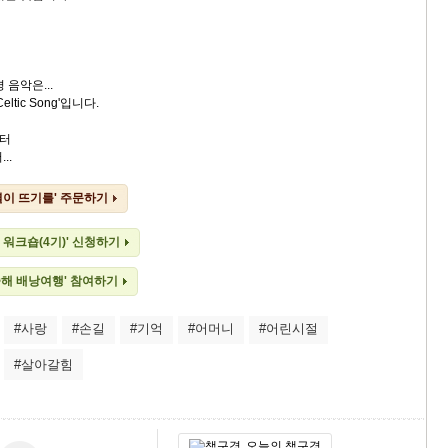
 음악은...
ltic Song'입니다.
터
..
별이 뜨기를' 주문하기
워크숍(4기)' 신청하기
중해 배낭여행' 참여하기
#사랑
#손길
#기억
#어머니
#어린시절
#살아갈힘
오늘의 책구경