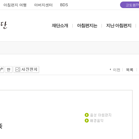
아침편지 여행
아버지센터
BDS
고도원T
재단소개
아침편지는
지난 아침편지
|
|
|
목록
이전
亲