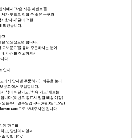
판사에서 '작은 사은 이벤트'를
 제가 붓으로 직접 쓴 좋은 문구와
감사합니다' 글이 적힌
게 되었습니다.
하고
쁨을 얻으셨으면 합니다.
마 교보문고'를 통해 주문하시는 분에
다. 아래를 참고하셔서
니다.
트 안내 -
문고에서 당사별 주문하기〉버튼을 눌러
 교보문고'에서 구입합니다.
먼저 책이 배달되고, '치유 카드' 세트는
입니다.(이벤트 종료시 일괄 배송 예정)
은 오늘부터 일주일입니다.(4월8일~15일)
godowon.com으로 보내주시면 됩니다.
당신의 하루를
하고, 당신의 내일과
해줄 것입니다."