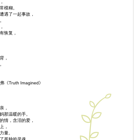
，
常模糊。
遭遇了一起事故，
。
，
有恢复，
来，
背，
。
Truth Imagined》
事故，
亲，
妈那温暖的手。
的情，含泪的爱，
上，
力量。
了孤独的灵魂，