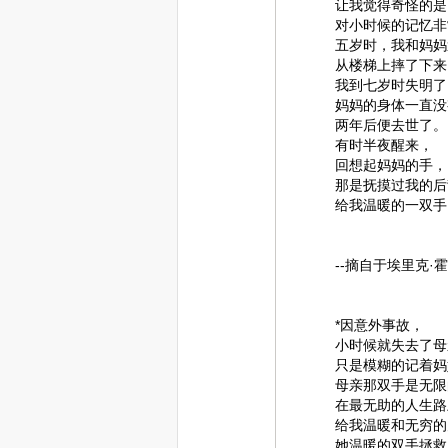
让我觉得奇怪的是
对小时候的记忆非
五岁时，我和妈妈
从楼梯上摔了下来
我到七岁时失明了
妈妈的身体一直没
两年后便去世了。
有时半夜醒
回想起妈妈的手，
那是抚摸过我的后
给我温暖的一双手
--摘自于埃里克·霍弗《
*因意外
小时候就失去了母
只是模糊的记着妈
母亲那双手是无限
在最无助的人生路
给我温暖和无穷的
她温暖的双手拯救