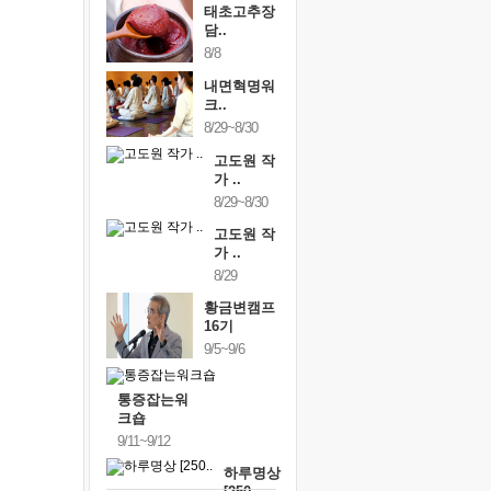
태초고추장
담..
8/8
내면혁명워
크..
8/29~8/30
고도원 작
가 ..
8/29~8/30
고도원 작
가 ..
8/29
황금변캠프
16기
9/5~9/6
통증잡는워
크숍
9/11~9/12
하루명상