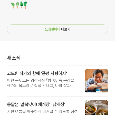
느낌한마디
더보기
새소식
고도원 작가와 함께 '풍덩 사랑하자'
이번 북토크는 명상시집 『밥 벗』 속 문장을
작가의 목소리로 직접 만나고, 나의 삶과
관계를 잠시 돌아보는 시간입니다.
옹달샘 '말복맞이! 채개장 · 닭개장'
지친 여름을 따뜻하게 이겨낼 수 있도록 정성