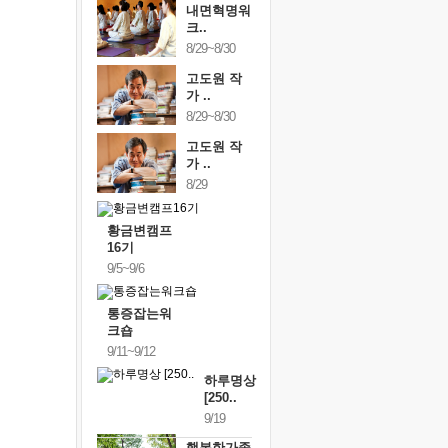
내면혁명워
크..
8/29~8/30
고도원 작
가 ..
8/29~8/30
고도원 작
가 ..
8/29
황금변캠프
16기
9/5~9/6
통증잡는워
크숍
9/11~9/12
하루명상
[250..
9/19
행복한가족