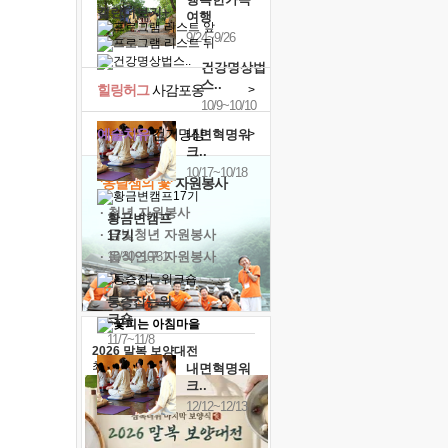
캘린더보기+
여행
9/24~9/26
건강명상법
스..
힐링허그
사감포옹
>
10/9~10/10
예술치유
걷기명상
>
내면혁명워
크..
10/17~10/18
'옹달샘의 꽃'
자원봉사
· 청년 자원봉사
황금변캠프
· 금빛청년 자원봉사
17기
· 음식연구 자원봉사
10/30~10/31
통증잡는워
크숍
11/7~11/8
2026 말복 보양대전
최대
74%할인
내면혁명워
크..
12/12~12/13