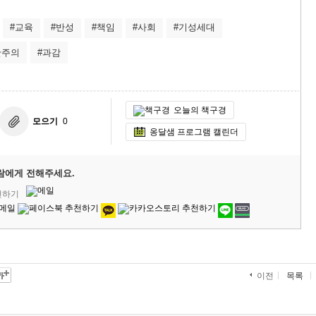
#교육
#반성
#책임
#사회
#기성세대
단주의
#과감
오늘의 책구경
모으기
0
옹달샘 프로그램 캘린더
람에게 전해주세요.
천하기
목록
이전