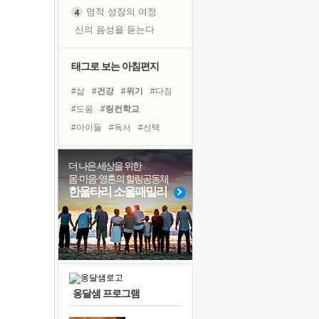
영적 성장의 여정
신의 음성을 듣는다
흙이 된 몸으로 출근하는 여자
극과 극의 양 끝단
태그로 보는 아침편지
내가 '나다움'을 찾는 길
#삶
#건강
#위기
#다짐
피해 갈 수 없는 사건들
#도움
#링컨학교
처음 손을 잡았던 날
#아이들
#독서
#선택
꿈이 실제가 되는 것
#희망
#계획
#나눔
'말 타는 법'을 먼저
#극복
#사람
#명상
더 나은 세상을 위한
졸업식 사진을 보며
몸·마음·영혼의 힐링공동체
#힐링
#독서캠프
#경험
극심한 변비, 어깨결림, 수면 장애
한울타리 소울패밀리
#유튜브
#바이러스
아픈 아버지를 위한 공간 설계
#친구
#리더
#비전캠프
슬럼프
#면역력
보고 싶은 어머니
유년 시절의 부산 영도 바다
못된 꼰대들
옹달샘 프로그램
너무 황홀한 꽃들이여!