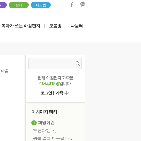
V
솔패
더드림
독자가 쓰는 아침편지
모음방
나눔터
|
|
다음
현재 아침편지 가족은
4,043,040 명
입니다.
로그인
|
가족되기
아침편지 랭킹
희망이란
'모른다'는 것
귀를 열고 마음을 내어주고