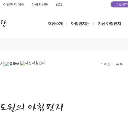
아침편지 여행
아버지센터
BDS
고도원T
재단소개
아침편지는
지난 아침편지
|
|
|
목록
이전