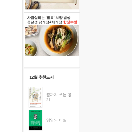
사람살리는 '말복' 보양 밥상
옹달샘 닭개장&채개장
한정수량
12월 추천도서
끝까지 쓰는 용
기
영양의 비밀