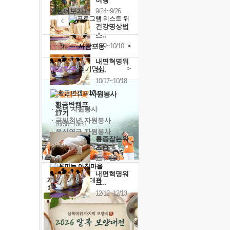
여행
캘린더보기+
9/24~9/26
건강명상법
스..
힐링허그
사감포옹
10/9~10/10
>
내면혁명워
예술치유
걷기명상
>
크..
10/17~10/18
'옹달샘의 꽃'
자원봉사
황금변캠프
· 청년 자원봉사
17기
· 금빛청년 자원봉사
10/30~10/31
· 음식연구 자원봉사
통증잡는워
크숍
11/7~11/8
내면혁명워
2026 말복 보양대전
크..
최대
74%할인
12/12~12/13