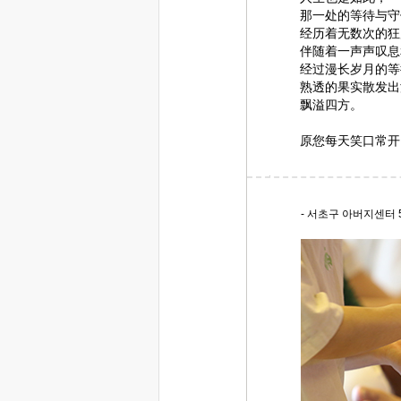
那一处的等待与守
经历着无数次的狂
伴随着一声声叹息
经过漫长岁月的等
熟透的果实散发出
飘溢四方。
原您每天笑口常开
- 서초구 아버지센터 