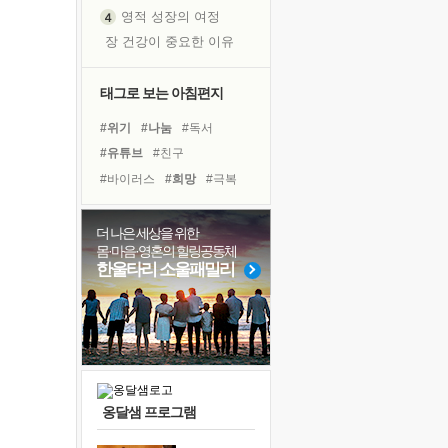
영적 성장의 여정
장 건강이 중요한 이유
신의 음성을 듣는다
흙이 된 몸으로 출근하는 여자
태그로 보는 아침편지
극과 극의 양 끝단
#위기
#나눔
#독서
내가 '나다움'을 찾는 길
#유튜브
#친구
피해 갈 수 없는 사건들
#바이러스
#희망
#극복
처음 손을 잡았던 날
#링컨학교
#명상
#리더
꿈이 실제가 되는 것
#계획
#사람
#건강
더 나은 세상을 위한
'말 타는 법'을 먼저
몸·마음·영혼의 힐링공동체
#도움
#경험
#면역력
졸업식 사진을 보며
한울타리 소울패밀리
#아이들
#독서캠프
극심한 변비, 어깨결림, 수면 장애
#다짐
#비전캠프
#선택
아픈 아버지를 위한 공간 설계
#삶
#힐링
슬럼프
보고 싶은 어머니
유년 시절의 부산 영도 바다
옹달샘 프로그램
못된 꼰대들