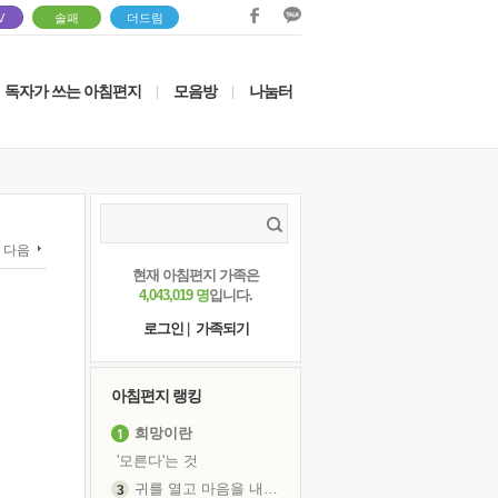
V
솔패
더드림
독자가 쓰는 아침편지
모음방
나눔터
|
|
다음
현재 아침편지 가족은
4,043,019 명
입니다.
로그인
|
가족되기
아침편지 랭킹
희망이란
'모른다'는 것
귀를 열고 마음을 내어주고