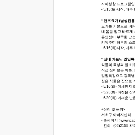
자아성찰 프로그램입
- 5/13(토)시작, 매
* 맨즈요가 (남성전용
요가를 기본으로, 제
내 몸을 알고 바르게 
유연성이 부족한 남성
키워주며 하루의 스
- 5/16(화)시작, 매
* 실내 가드닝 일일특
식물의 특성과 잘 키
직접 심어보는 이론과
일일특강으로 강좌별로
심은 식물은 집으로 
- 5/16(화) 미세먼지
- 5/23(화) 아침을
- 5/30(화) 어려운 난(
<신청 및 문의>
서초구 아버지센터
- 홈페이지 :
www.pap
- 전화 : (02)2155-84