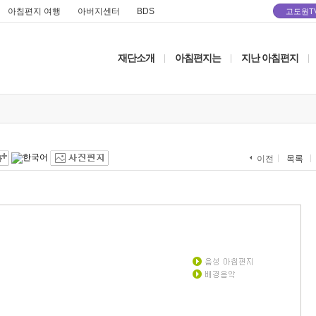
아침편지 여행
아버지센터
BDS
고도원T
재단소개
아침편지는
지난 아침편지
|
|
|
목록
이전