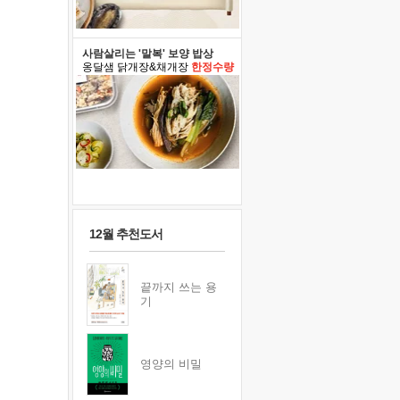
사람살리는 '말복' 보양 밥상
옹달샘 닭개장&채개장
한정수량
12월 추천도서
끝까지 쓰는 용
기
영양의 비밀