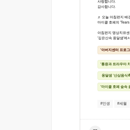
사랑합니다.
감사합니다.
♬ 오늘 아침편지 배경
마이클 호페의 'Tears 
아침편지 명상치유센
'깊은산속 옹달샘'에서.
'아버지센터 프로그
'통증과 트라우마 
옹달샘 '산삼음식
'마이클 호페 숲속
#인생
#세월