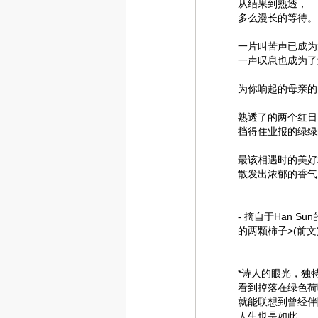
从结果到熟透，
多么漫长的等待。
一片叫苦声已成为
一声叹息也成为了
为你响起的母亲的
熟透了的两个红日
挡得住业报的绿绿
最该相遇时的美好
散发出浓郁的香气
- 摘自于Han 
的两颗柿子>(前文)
*诗人的眼光，独
看到掉落在绿色荷
就能联想到曾经伴
人生也是如此，