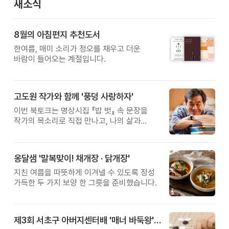
새소식
8월의 아침편지 추천도서
한여름, 매미 소리가 정오를 채우고 더운
바람이 들어오는 계절입니다.
고도원 작가와 함께 '풍덩 사랑하자'
이번 북토크는 명상시집 『밥 벗』 속 문장을
작가의 목소리로 직접 만나고, 나의 삶과
관계를 잠시 돌아보는 시간입니다.
옹달샘 '말복맞이! 채개장 · 닭개장'
지친 여름을 따뜻하게 이겨낼 수 있도록 정성
가득한 두 가지 보양 한 그릇을 준비했습니다.
제3회 서초구 아버지센터배 '매너 바둑왕' 대회