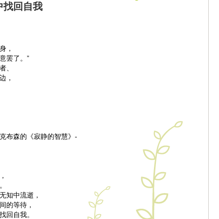
中找回自我
身，
意罢了。”
者、
边，
杰克布森的《寂静的智慧》-
，
，
。
无知中流逝，
间的等待，
找回自我。