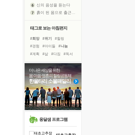
흙이 된 몸으로 출근하는 여자
극과 극의 양 끝단
내가 '나다움'을 찾는 길
태그로 보는 아침편지
피해 갈 수 없는 사건들
처음 손을 잡았던 날
#희망
#위기
#힐링
꿈이 실제가 되는 것
#경험
#아이들
#나눔
'말 타는 법'을 먼저
#계획
#삶
#다짐
#독서
아픈 아버지를 위한 공간 설계
#건강
#명상
#유튜브
졸업식 사진을 보며
#바이러스
#비전캠프
더 나은 세상을 위한
극심한 변비, 어깨결림, 수면 장애
몸·마음·영혼의 힐링공동체
#사람
#리더
#독서캠프
한울타리 소울패밀리
보고 싶은 어머니
#친구
#링컨학교
#선택
마음이 멈춰 버린 곳
#면역력
#도움
#극복
유년 시절의 부산 영도 바다
못된 꼰대들
희망이란
옹달샘 프로그램
'모른다'는 것
귀를 열고 마음을 내어주고