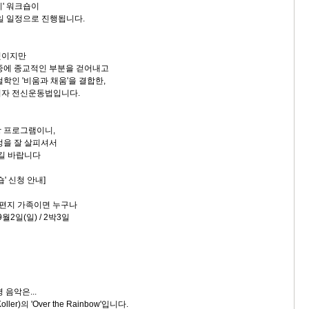
지' 워크숍이
3일 일정으로 진행됩니다.
것이지만
중에 종교적인 부분을 걷어내고
학인 '비움과 채움'을 결합한,
이자 전신운동법입니다.
 프로그램이니,
정을 잘 살피셔서
시길 바랍니다
' 신청 안내]
침편지 가족이면 누구나
9월2일(일) / 2박3일
 음악은...
ller)의 'Over the Rainbow'입니다.