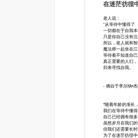
在迷茫彷徨
老人说：
“从等待中懂得了
一切都在于自我本
只是你自己没有注
所以，老人就和智
魔法师一起坐在江
等待着不知道自己
真正需要的人们，
归来寻找自我。
- 摘自于李尔纳•
*随着年龄的渐长
我们在等待中懂得
自己已经拥有很多
虽然岁月在我们的
但我们还需要长时
为了在迷茫彷徨中