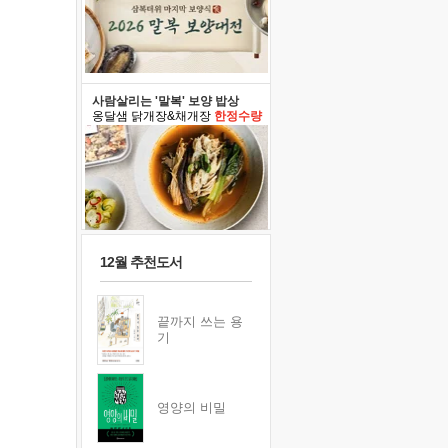
사람살리는 '말복' 보양 밥상
옹달샘 닭개장&채개장
한정수량
12월 추천도서
끝까지 쓰는 용
기
영양의 비밀