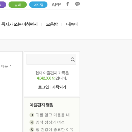
V
솔패
더드림
독자가 쓰는 아침편지
모음방
나눔터
|
|
다음
현재 아침편지 가족은
4,042,960 명
입니다.
로그인
|
가족되기
아침편지 랭킹
귀를 열고 마음을 내어주고
영적 성장의 여정
장 건강이 중요한 이유
신의 음성을 듣는다