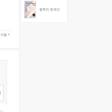
철학의 뒷계단
다음