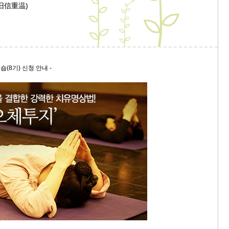
 旧信重温)
9/
스
10
숍(8기) 신청 안내 -
크
10
1
10
11
크
12