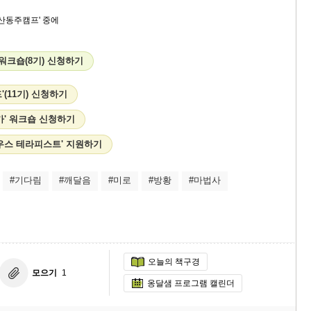
두산동주캠프' 중에
.
 워크숍(8기) 신청하기
'(11기) 신청하기
가' 워크숍 신청하기
우스 테라피스트' 지원하기
#기다림
#깨달음
#미로
#방황
#마법사
오늘의 책구경
모으기
1
옹달샘 프로그램 캘린더