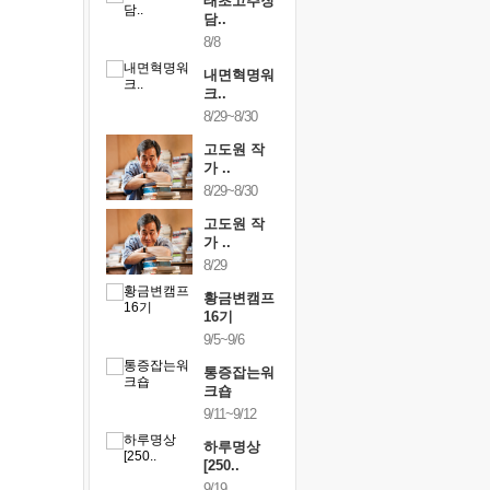
행복한가족
태초고추장
행복한가
여행
담..
여행
24~9/26
8/8
9/24~9/26
건강명상법
내면혁명워
건강명상
..
크..
스..
/9~10/10
8/29~8/30
10/9~10/10
내면혁명워
고도원 작
내면혁명
..
가 ..
크..
/17~10/18
8/29~8/30
10/17~10/18
황금변캠프
고도원 작
황금변캠
7기
가 ..
17기
/30~10/31
8/29
10/30~10/31
통증잡는워
황금변캠프
통증잡는
크숍
16기
크숍
/7~11/8
9/5~9/6
11/7~11/8
내면혁명워
통증잡는워
내면혁명
..
크숍
크..
/12~12/13
9/11~9/12
12/12~12/13
하루명상
[250..
9/19