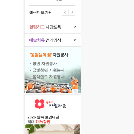
캘린더보기+
힐링허그
사감포옹
>
예술치유
걷기명상
>
'옹달샘의 꽃'
자원봉사
· 청년 자원봉사
· 금빛청년 자원봉사
· 음식연구 자원봉사
2026 말복 보양대전
최대
74%할인