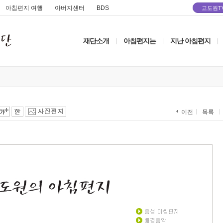
아침편지 여행
아버지센터
BDS
고도원T
재단소개
아침편지는
지난 아침편지
|
|
|
목록
이전