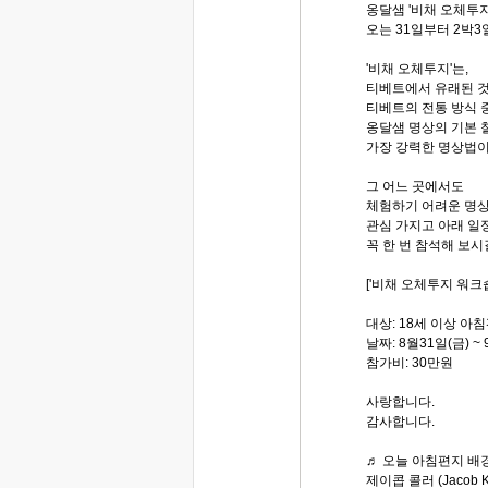
옹달샘 '비채 오체투
오는 31일부터 2박
'비채 오체투지'는,
티베트에서 유래된 
티베트의 전통 방식 
옹달샘 명상의 기본 철
가장 강력한 명상법
그 어느 곳에서도
체험하기 어려운 명상
관심 가지고 아래 일
꼭 한 번 참석해 보
['비채 오체투지 워크숍
대상: 18세 이상 아
날짜: 8월31일(금) ~ 
참가비: 30만원
사랑합니다.
감사합니다.
♬ 오늘 아침편지 배경
제이콥 콜러 (Jacob Ko