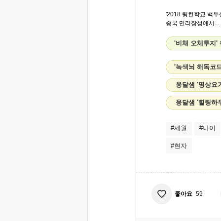
'2018 링컨학교 백
중국 만리장성에서..
'비채 오체투지'
'녹색뇌 해독코드
옹달샘 '명상요
옹달샘 '힐링하
#세월
#나이
#현자
좋아요
59