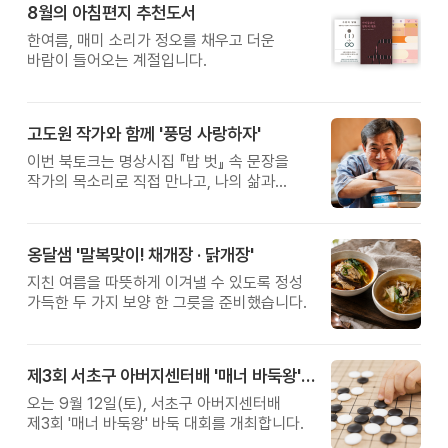
8월의 아침편지 추천도서
황금변 캠프
한여름, 매미 소리가 정오를 채우고 더운
바람이 들어오는 계절입니다.
고도원 작가와 함께 '풍덩 사랑하자'
이번 북토크는 명상시집 『밥 벗』 속 문장을
작가의 목소리로 직접 만나고, 나의 삶과
관계를 잠시 돌아보는 시간입니다.
옹달샘 '말복맞이! 채개장 · 닭개장'
지친 여름을 따뜻하게 이겨낼 수 있도록 정성
가득한 두 가지 보양 한 그릇을 준비했습니다.
제3회 서초구 아버지센터배 '매너 바둑왕' 대회
오는 9월 12일(토), 서초구 아버지센터배
제3회 '매너 바둑왕' 바둑 대회를 개최합니다.