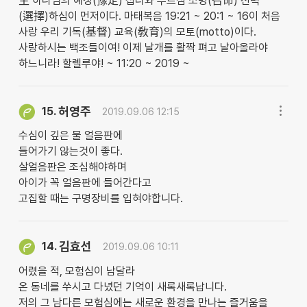
主 하나님의 예정(豫定) 섭리와 부르심 소명(召命) 선택
(選擇)하심이 먼저이다. 마태복음 19:21 ~ 20:1 ~ 16이 처음
사랑 우리 기독(基督) 교육(敎育)의 모토(motto)이다.
사랑하시는 백조들이여! 이제 날개를 활짝 펴고 날아올라야
하느니라! 할렐루야! ~ 11:20 ~ 2019 ~
허영주
15.
2019.09.06 12:15
수심이 깊은 물 얼음판에
들어가기 않는것이 좋다.
살얼음판은 조심해야하며
아이가 꼭 얼음판에 들어간다고
고집할 때는 구명장비를 입혀야합니다.
김효선
14.
2019.09.06 10:11
어렸을 적, 모험심이 남달라
온 동네를 쑤시고 다녔던 기억이 새록새록납니다.
저의 그 남다른 모험심에는 새로운 환경을 만나는 즐거움을