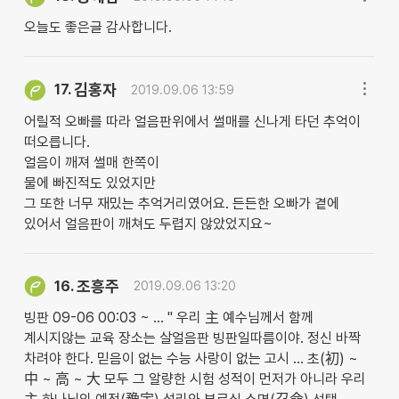
오늘도 좋은글 감사합니다.
김홍자
17.
2019.09.06 13:59
어릴적 오빠를 따라 얼음판위에서 썰매를 신나게 타던 추억이
떠오릅니다.
얼음이 깨져 썰매 한쪽이
물에 빠진적도 있었지만
그 또한 너무 재밌는 추억거리였어요. 든든한 오빠가 곁에
있어서 얼음판이 깨쳐도 두렵지 않았었지요~
조흥주
16.
2019.09.06 13:20
빙판 09-06 00:03 ~ … " 우리 主 예수님께서 함께
계시지않는 교육 장소는 살얼음판 빙판일따름이야. 정신 바짝
차려야 한다. 믿음이 없는 수능 사랑이 없는 고시 … 초(初) ~
中 ~ 高 ~ 大 모두 그 알량한 시험 성적이 먼저가 아니라 우리