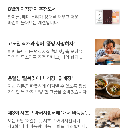
8월의 아침편지 추천도서
한여름, 매미 소리가 정오를 채우고 더운
바람이 들어오는 계절입니다.
고도원 작가와 함께 '풍덩 사랑하자'
이번 북토크는 명상시집 『밥 벗』 속 문장을
작가의 목소리로 직접 만나고, 나의 삶과
관계를 잠시 돌아보는 시간입니다.
옹달샘 '말복맞이! 채개장 · 닭개장'
지친 여름을 따뜻하게 이겨낼 수 있도록 정성
가득한 두 가지 보양 한 그릇을 준비했습니다.
제3회 서초구 아버지센터배 '매너 바둑왕' 대회
오는 9월 12일(토), 서초구 아버지센터배
제3회 '매너 바둑왕' 바둑 대회를 개최합니다.