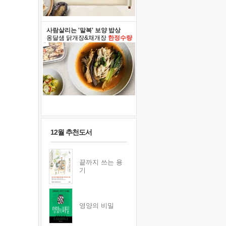
사람살리는 '말복' 보양 밥상
옹달샘 닭개장&채개장
한정수량
12월 추천도서
끝까지 쓰는 용
기
영양의 비밀