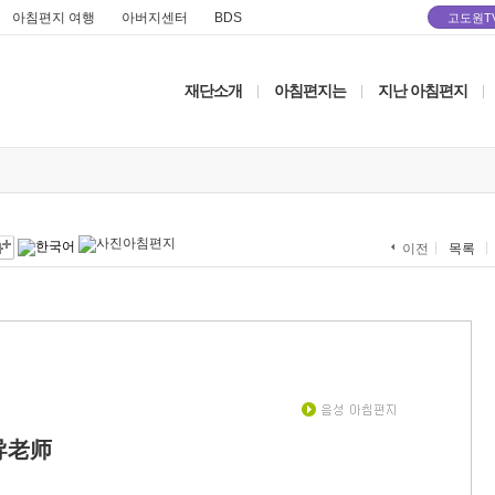
아침편지 여행
아버지센터
BDS
고도원T
재단소개
아침편지는
지난 아침편지
|
|
|
목록
이전
导老师