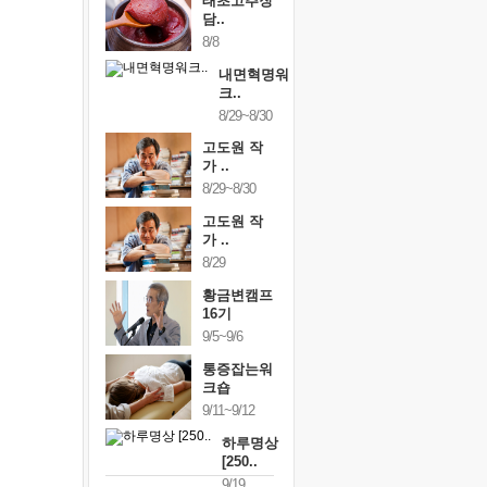
태초고추장
담..
8/8
내면혁명워
크..
8/29~8/30
고도원 작
가 ..
8/29~8/30
고도원 작
가 ..
8/29
황금변캠프
16기
9/5~9/6
통증잡는워
크숍
9/11~9/12
하루명상
[250..
9/19