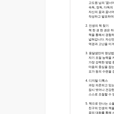
고도원 님의 '꿈너머
속독, 정독, 다독의 
자신의 꿈과 꿈너머꿈
작성하고 발표하며 
2. 인생의 책 찾기
책 한 권 한 권은 
책을 통해서 경험하
넓혀갑니다. 자신만의
역경과 고난을 이겨
3. 옹달샘만의 명상법
자기 조절 능력을 키
가장 강력한 방법 중
마음의 중심을 잡는 
요가 등의 수련을 
4. 디지털 디톡스
과잉 의존되고 있는
잠시 벗어나 건강한
스스로 조절할 수 있
5. 책으로 만나는 
친구의 인생의 책을
꿈의 대화를 통해 