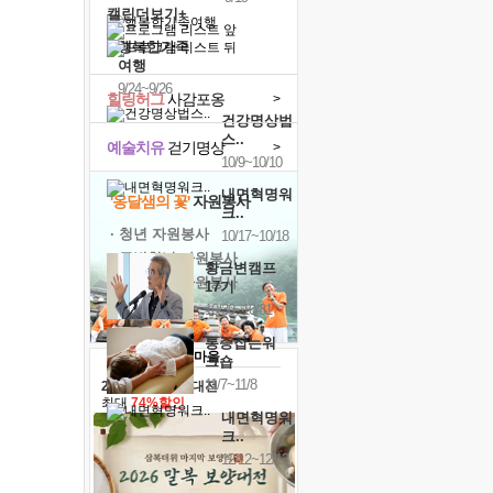
캘린더보기+
행복한가족
여행
9/24~9/26
힐링허그
사감포옹
>
건강명상법
스..
예술치유
걷기명상
>
10/9~10/10
내면혁명워
'옹달샘의 꽃'
자원봉사
크..
· 청년 자원봉사
10/17~10/18
· 금빛청년 자원봉사
황금변캠프
· 음식연구 자원봉사
17기
10/30~10/31
통증잡는워
크숍
11/7~11/8
2026 말복 보양대전
최대
74%할인
내면혁명워
크..
12/12~12/13