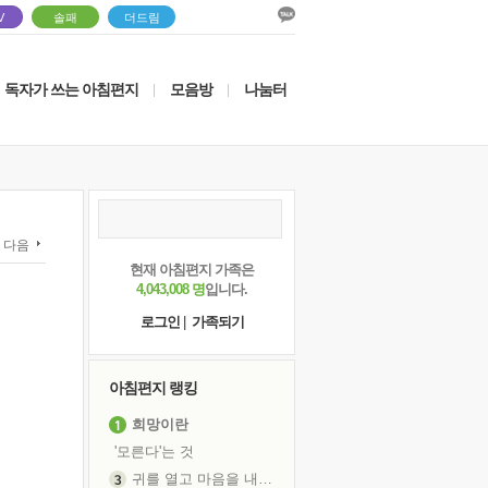
V
솔패
더드림
독자가 쓰는 아침편지
모음방
나눔터
|
|
다음
현재 아침편지 가족은
4,043,008 명
입니다.
로그인
|
가족되기
아침편지 랭킹
희망이란
'모른다'는 것
귀를 열고 마음을 내어주고