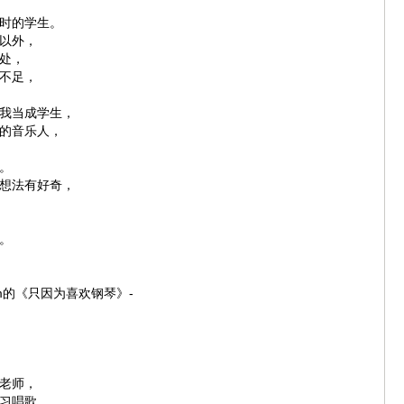
时的学生。
以外，
处，
不足，
我当成学生，
的音乐人，
。
想法有好奇，
。
ram的《只因为喜欢钢琴》-
老师，
习唱歌。