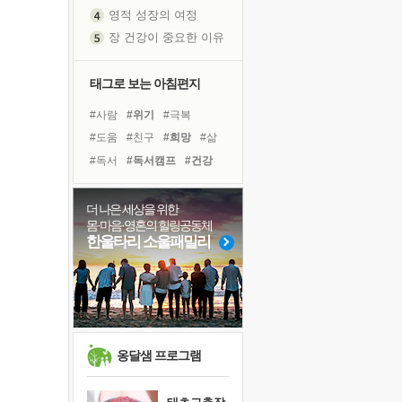
영적 성장의 여정
장 건강이 중요한 이유
신의 음성을 듣는다
흙이 된 몸으로 출근하는 여자
태그로 보는 아침편지
극과 극의 양 끝단
#사람
#위기
#극복
내가 '나다움'을 찾는 길
#도움
#친구
#희망
#삶
피해 갈 수 없는 사건들
#독서
#독서캠프
#건강
처음 손을 잡았던 날
#아이들
#바이러스
꿈이 실제가 되는 것
#비전캠프
#경험
#힐링
더 나은 세상을 위한
'말 타는 법'을 먼저
몸·마음·영혼의 힐링공동체
#면역력
#리더
#명상
졸업식 사진을 보며
한울타리 소울패밀리
#나눔
#유튜브
#다짐
아픈 아버지를 위한 공간 설계
#계획
#선택
#링컨학교
극심한 변비, 어깨결림, 수면 장애
보고 싶은 어머니
유년 시절의 부산 영도 바다
못된 꼰대들
옹달샘 프로그램
거울 속의 나