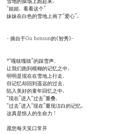
雪地的操场上跑起来。
“姐姐，看看这个”
妹妹在白色的雪地上画了“爱心”。
- 摘自于Gu bonsun的《智秀》-
*“嘎吱嘎吱”的踩雪声，
让我们跑到模糊的记忆之中。
明明是现在在雪地上行走，
但记忆却回到遥远的过去，
陷入美好的童年回忆之中。
“现在”进入“过去”重叠，
“过去”进入“现在”重现洁白的记忆。
这真是惊人的生命力！
愿您每天笑口常开