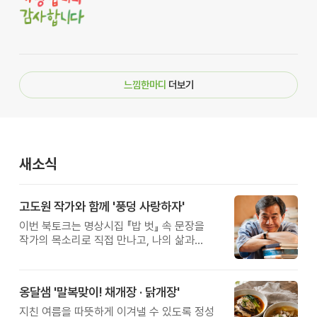
느낌한마디
더보기
새소식
고도원 작가와 함께 '풍덩 사랑하자'
이번 북토크는 명상시집 『밥 벗』 속 문장을
작가의 목소리로 직접 만나고, 나의 삶과
관계를 잠시 돌아보는 시간입니다.
옹달샘 '말복맞이! 채개장 · 닭개장'
지친 여름을 따뜻하게 이겨낼 수 있도록 정성