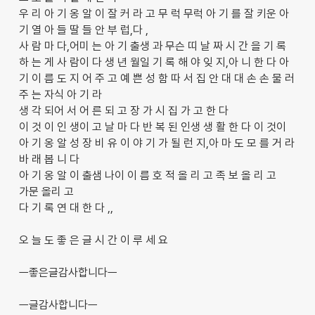
우 리 아 기 옹 알 이 잘 커 라 고 무 럭 무럭 아 기 를 잘 키운 아
기 열 아 들 딸 들 안 부 럽,다 ,
사 람 마 다,어미 는 아 기 출생 과 무슨 띠 날 짜 시 간 을 기 록
하 는 게 사 람이 다 생 년 월일 기 록 해 야 잊 지,아 니 한 다 아
기 이 름 도 지 어 주 고 예 쁜 성 함 따 서 집 안 대 대 손 손 물 러
주 는 자식 아 기 라
생 각 되어 서 어 른 되 고 장 가 시 집 가 고 한 다
이 것 이 인 생이 고 날 마 다 반 복 된 인생 생 활 한 다 이 것이
아 기 옹 알 성 장 비 유 이 야 기 가 될 런 지,아 마 도 모 를 거 라
바 래 봅 니 다
아 기 옹 알 이 출샘 나이 이 름 호 적 올 리 고 족 보 올 리 고
가문 올리 고
다 기 록 연 대 한 다 ,,
오 늘 도 좋 은 글 시 간 이 루 세 요
ㅡ좋은글감사합니다ㅡ
ㅡ글감사합니다ㅡ