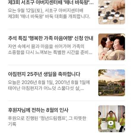
제3회 서초구 아버지센터배 '매너 바둑왕' 대회
오는 9월 12일(토), 서초구 아버지센터배
제3회 '매너 바둑왕' 바둑 대회를 개최합니다.
추석 특집 '행복한 가족 마음여행' 신청 안내
자연 속에서 몸과 마음을 쉬어가며 가족의
소중함을 다시 느껴보는 특별한 시간을 준비해
보세요.
아침편지 25주년 생일을 축하합니다
오늘은 2026년 8월 1일, 2001년 8월 1일에
태어난 아침편지가 어느덧 스물다섯 살,
늠름한 청년이 되었습니다.
후원자님께 전하는 8월의 인사
후원으로 진행된 ‘청년드림캠프’, 그 따뜻한
기록