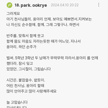
park. ookrye
18.
2024.04.10 20:22
그러게요
아기 천사님들의. 옹아리 언제. 보아도 예쁘면서.지켜보는
나 자신도 순수함에. 함께. 그래 그렇구나. 하면서
반주를. 맞춰서 함께 웃고
함께 몸도 마음도 자라는듯한 때가 어느덧. 지나서
옹아리. 하던 손주가
벌써. 5학년 3학년 두 남매가 무력무력 자라서.옹아리 를 언제
했더라. 잠시 잊고
있었던. 그시절이. 그립습니다
시간은. 붙잡을수. 없듯이.
어린 천사님. 옹아리 할때
많이 안아주고 많이 사랑해주세요
늘 고맙습니다
감사드립니다