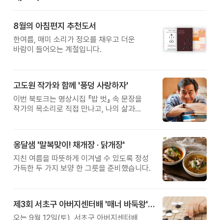
8월의 아침편지 추천도서
한여름, 매미 소리가 정오를 채우고 더운
바람이 들어오는 계절입니다.
고도원 작가와 함께 '풍덩 사랑하자'
이번 북토크는 명상시집 『밥 벗』 속 문장을
작가의 목소리로 직접 만나고, 나의 삶과
관계를 잠시 돌아보는 시간입니다.
옹달샘 '말복맞이! 채개장 · 닭개장'
지친 여름을 따뜻하게 이겨낼 수 있도록 정성
가득한 두 가지 보양 한 그릇을 준비했습니다.
제3회 서초구 아버지센터배 '매너 바둑왕' 대회
오는 9월 12일(토), 서초구 아버지센터배