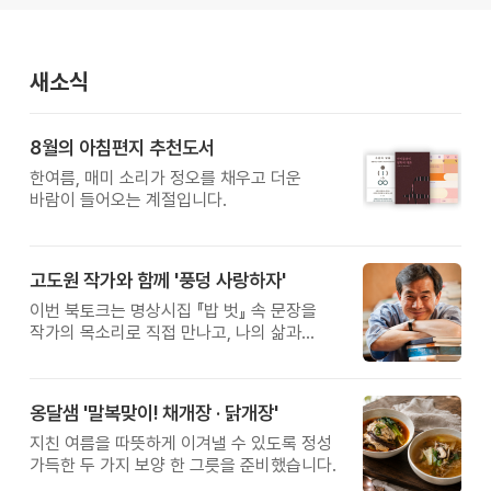
새소식
8월의 아침편지 추천도서
한여름, 매미 소리가 정오를 채우고 더운
바람이 들어오는 계절입니다.
고도원 작가와 함께 '풍덩 사랑하자'
이번 북토크는 명상시집 『밥 벗』 속 문장을
작가의 목소리로 직접 만나고, 나의 삶과
관계를 잠시 돌아보는 시간입니다.
옹달샘 '말복맞이! 채개장 · 닭개장'
지친 여름을 따뜻하게 이겨낼 수 있도록 정성
가득한 두 가지 보양 한 그릇을 준비했습니다.