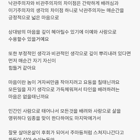
낙관주의자와 비관주의자의 차이점은 간략하게 배려심과
이기주의자의 생각의 차이점 하니로 낙관주의자는 매순간을
긍정적으로 넓은 마음으로
상대방의 마음을 깊이 혜아릴수 있기에 이예와 사랑으로
수용할수 있을거예요
또한 부정적인 생각과 비관적인 생각으로 깊이 뿌리내려 있다면
먼저 매순간 자기 자신이
힘들거 같아요
마음이란 놈이 겨자씨만큼 작아지려고 요동을 칠태닌까요
모든일을 자기 생각으로 가득체워져서 타인을 배려하려는
마음은 없을태닌까요
인간인 사람으로 태어나서 모든것을 배려와 사랑으로 삶을
영위하다 임종을 맞이 한다하여도 마지막에가서
잘못 살아온삶이 후회가 되어서 주마등처럼 스쳐지나간다고
하듯이 살아 숨쉬는동안