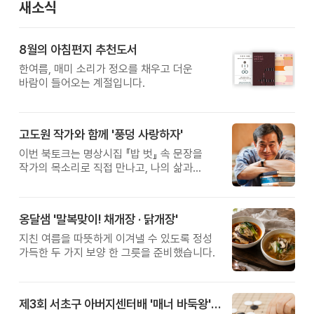
새소식
8월의 아침편지 추천도서
한여름, 매미 소리가 정오를 채우고 더운
바람이 들어오는 계절입니다.
고도원 작가와 함께 '풍덩 사랑하자'
이번 북토크는 명상시집 『밥 벗』 속 문장을
작가의 목소리로 직접 만나고, 나의 삶과
관계를 잠시 돌아보는 시간입니다.
옹달샘 '말복맞이! 채개장 · 닭개장'
지친 여름을 따뜻하게 이겨낼 수 있도록 정성
가득한 두 가지 보양 한 그릇을 준비했습니다.
제3회 서초구 아버지센터배 '매너 바둑왕' 대회