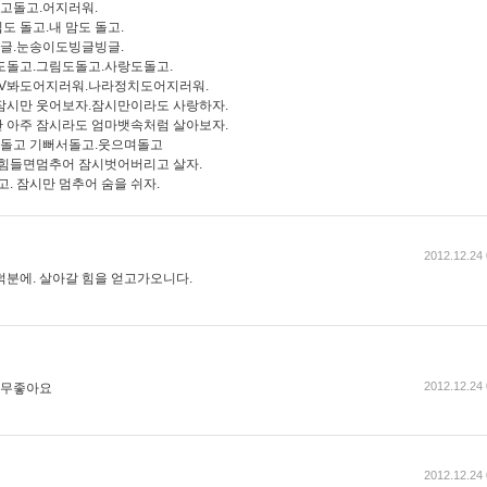
고돌고.어지러워.
입도 돌고.내 맘도 돌고.
글.눈송이도빙글빙글.
도돌고.그림도돌고.사랑도돌고.
TV봐도어지러워.나라정치도어지러워.
잠시만 웃어보자.잠시만이라도 사랑하자.
 아주 잠시라도 엄마뱃속처럼 살아보자.
돌고 기뻐서돌고.웃으며돌고
.힘들면멈추어 잠시벗어버리고 살자.
고. 잠시만 멈추어 숨을 쉬자.
2012.12.24 
덕분에. 살아갈 힘을 얻고가오니다.
2012.12.24 
너무좋아요
2012.12.24 