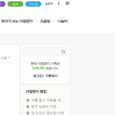
V
솔패
더드림
독자가 쓰는 아침편지
모음방
나눔터
|
|
다음
현재 아침편지 가족은
4,042,956 명
입니다.
로그인
|
가족되기
아침편지 랭킹
귀를 열고 마음을 내어주고
영적 성장의 여정
장 건강이 중요한 이유