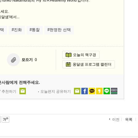
ko Nakamura)의 'Fly To A Heavenly World'입니다.
세요.
달샘'에서...
선택
#진화
#통찰
#현명한 선택
오늘의 책구경
모으기
0
옹달샘 프로그램 캘린더
은사람에게 전해주세요.
' 추천하기
오늘편지 공유하기
목록
이전