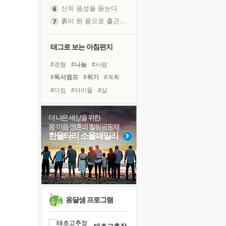
신의 음성을 듣는다
흙이 된 몸으로 출근하는 여자
극과 극의 양 끝단
내가 '나다움'을 찾는 길
태그로 보는 아침편지
피해 갈 수 없는 사건들
#경험
#나눔
#사람
처음 손을 잡았던 날
#독서캠프
#위기
#계획
꿈이 실제가 되는 것
#다짐
#아이들
#삶
'말 타는 법'을 먼저
#극복
#희망
#친구
아픈 아버지를 위한 공간 설계
#면역력
#선택
#힐링
더 나은 세상을 위한
졸업식 사진을 보며
몸·마음·영혼의 힐링공동체
#링컨학교
#독서
극심한 변비, 어깨결림, 수면 장애
한울타리 소울패밀리
#유튜브
#리더
보고 싶은 어머니
#비전캠프
#명상
마음이 멈춰 버린 곳
#바이러스
#건강
#도움
유년 시절의 부산 영도 바다
못된 꼰대들
희망이란
옹달샘 프로그램
'모른다'는 것