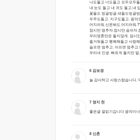
나도돌고 너도돌고 모두모두돌
내 눈도 돌고 내 귀도 돌고.내 
꽃들도 빙글빙글.새들도빙글빙
우주도돌고. 지구도돌고. 음악
어지러워.신문봐도.어지러워.
잠시만 멈추자.잠시만 숨쉬자.
우리영혼만은 돌지않게. 잠시만
즐거워돌고 행복해돌고 사랑해
슬프면 멈추고. 아프면 멈추고
우리네 인생. 빠르게 돌지만 말
6 김보경
늘 감사하고 사랑스럽습니다. 
7 영지 천
좋은글 잘읽기갑니다 음악이
8 신촌