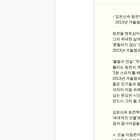
- '깊은산속 링컨학
2013년 겨울캠
링컨을 멘토삼아
그의 위대한 삶과
'흔들리지 않는'
2013년 겨울캠
'불멸의 연설', 
불리는 링컨의 
'2분 스피치'를 
2013년 겨울캠
좋은 친구들과 함
각자의 마음 속
심는 뜻깊은 시
반드시 그리 될 
깊은산속 링컨
'세계적인 인물'
꿈과 꿈너머꿈을
♬ 오늘 아침편지 