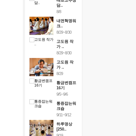
행복한가족
태초고추장
행복한가
여행
담..
여행
24~9/26
8/8
9/24~9/26
건강명상법
내면혁명워
건강명상
..
크..
스..
/9~10/10
8/29~8/30
10/9~10/10
내면혁명워
고도원 작
내면혁명
..
가 ..
크..
/17~10/18
8/29~8/30
10/17~10/18
황금변캠프
고도원 작
황금변캠
7기
가 ..
17기
/30~10/31
8/29
10/30~10/31
통증잡는워
황금변캠프
통증잡는
크숍
16기
크숍
/7~11/8
9/5~9/6
11/7~11/8
내면혁명워
통증잡는워
내면혁명
..
크숍
크..
/12~12/13
9/11~9/12
12/12~12/13
하루명상
[250..
9/19