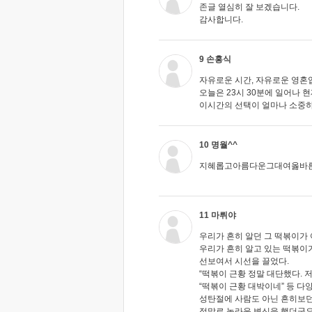
존글 열심히 잘 보겠습니다.
감사합니다.
9 손홍식
자유로운 시간, 자유로운 영혼
오늘은 23시 30분에 일어나 
이시간의 선택이 얼마나 소중
10 명월^^
지혜롭고아름다운그대여옳바
11 마뤼야
우리가 흔히 알던 그 떡볶이가
우리가 흔히 알고 있는 떡볶이
선보여서 시선을 끌었다.
“떡볶이 근황 정말 대단했다. 
“떡볶이 근황 대박이네” 등 다
성탄절에 사람도 아닌 흔히보
정말로 놀라운 변신을 했더군요