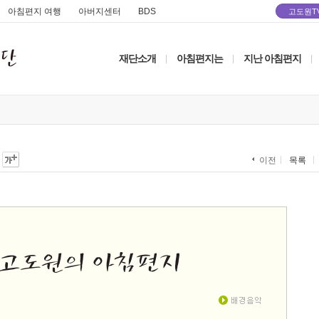
아침편지 여행
아버지센터
BDS
고도원T
재단소개
아침편지는
지난 아침편지
|
|
|
목록
이전