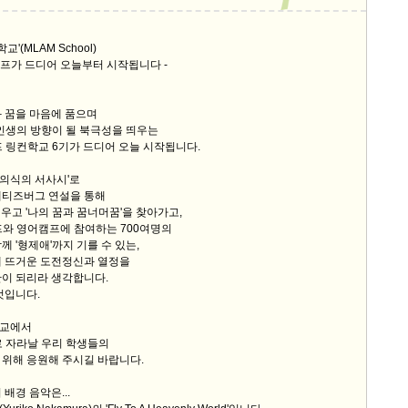
9/
교'(MLAM School)
프가 드디어 오늘부터 시작됩니다 -
스
10
 꿈을 마음에 품으며
 인생의 방향이 될 북극성을 띄우는
크
프 링컨학교 6기가 드디어 오늘 시작됩니다.
10
'무의식의 서사시'로
게티즈버그 연설을 통해
1
배우고 '나의 꿈과 꿈너머꿈'을 찾아가고,
10
프와 영어캠프에 참여하는 700여명의
께 '형제애'까지 기를 수 있는,
에 뜨거운 도전정신과 열정을
간이 되리라 생각합니다.
11
것입니다.
크
학교에서
로 자라날 우리 학생들의
12
 위해 응원해 주시길 바랍니다.
배경 음악은...