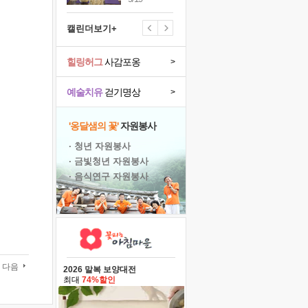
캘린더보기+
힐링허그
사감포옹
>
예술치유
걷기명상
>
'옹달샘의 꽃'
자원봉사
· 청년 자원봉사
· 금빛청년 자원봉사
· 음식연구 자원봉사
다음
2026 말복 보양대전
최대
74%할인