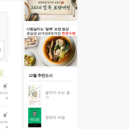
사람살리는 '말복' 보양 밥상
옹달샘 닭개장&채개장
한정수량
)
12월 추천도서
끝까지 쓰는 용
00:03
기
영양의 비밀
00:09