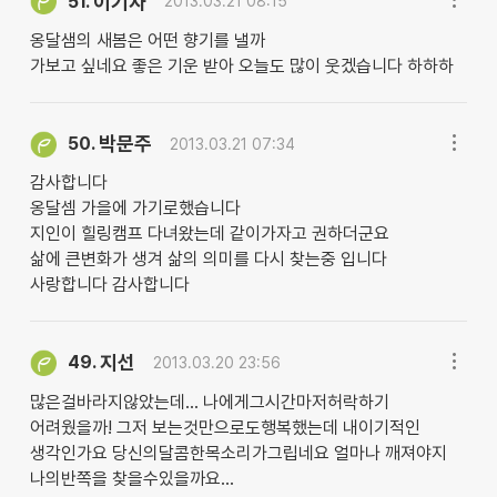
이기자
51.
2013.03.21 08:15
옹달샘의 새봄은 어떤 향기를 낼까
가보고 싶네요 좋은 기운 받아 오늘도 많이 웃겠습니다 하하하
박문주
50.
2013.03.21 07:34
감사합니다
옹달셈 가을에 가기로했습니다
지인이 힐링캠프 다녀왔는데 같이가자고 권하더군요
삶에 큰변화가 생겨 삶의 의미를 다시 찾는중 입니다
사랑합니다 감사합니다
지선
49.
2013.03.20 23:56
많은걸바라지않았는데... 나에게그시간마저허락하기
어려웠을까! 그저 보는것만으로도행복했는데 내이기적인
생각인가요 당신의달콤한목소리가그립네요 얼마나 깨져야지
나의반쪽을 찾을수있을까요...