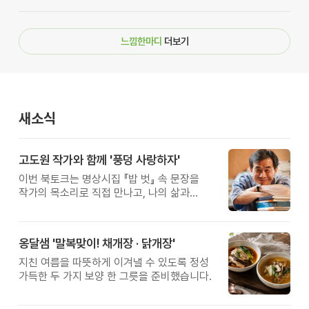
느낌한마디
더보기
새소식
고도원 작가와 함께 '풍덩 사랑하자'
이번 북토크는 명상시집 『밥 벗』 속 문장을
작가의 목소리로 직접 만나고, 나의 삶과
관계를 잠시 돌아보는 시간입니다.
옹달샘 '말복맞이! 채개장 · 닭개장'
지친 여름을 따뜻하게 이겨낼 수 있도록 정성
가득한 두 가지 보양 한 그릇을 준비했습니다.