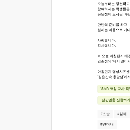
오늘부터는 링컨학교 
참여하시는 학생들은
옹달샘에 오시길 바랍
만반의 준비를 하고
설레는 마음으로 기
사랑합니다.
감사합니다.
♬ 오늘 아침편지 배경
김준성의 '다시 일어서
아침편지 명상치유센
'깊은산속 옹달샘'에서.
'Shift 코칭 교사
잠깐멈춤 신청하
#스승
#실패
#견뎌내