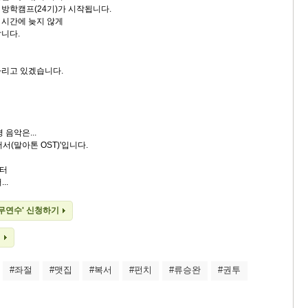
방학캠프(24기)가 시작됩니다.
 시간에 늦지 않게
니다.
다리고 있겠습니다.
 음악은...
서(말아톤 OST)'입니다.
터
..
 직무연수' 신청하기
기
#좌절
#맷집
#복서
#펀치
#류승완
#권투