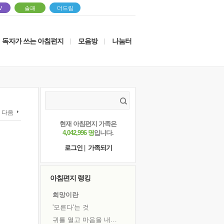
V
솔패
더드림
독자가 쓰는 아침편지
모음방
나눔터
|
|
다음
현재 아침편지 가족은
4,042,996 명
입니다.
로그인
|
가족되기
아침편지 랭킹
희망이란
'모른다'는 것
귀를 열고 마음을 내어주고