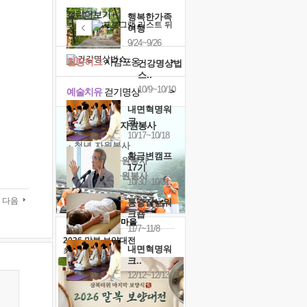
캘린더보기+
행복한가족
여행
9/24~9/26
힐링허그
사감포옹
>
건강명상법
스..
10/9~10/10
예술치유
걷기명상
>
내면혁명워
크..
'옹달샘의 꽃'
자원봉사
10/17~10/18
· 청년 자원봉사
황금변캠프
· 금빛청년 자원봉사
17기
· 음식연구 자원봉사
10/30~10/31
다음
통증잡는워
크숍
11/7~11/8
2026 말복 보양대전
내면혁명워
최대
74%할인
크..
12/12~12/13