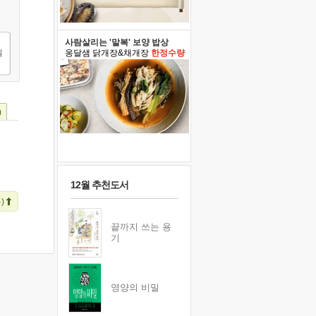
사람살리는 '말복' 보양 밥상
옹달샘 닭개장&채개장
한정수량
)
12월 추천도서
)
끝까지 쓰는 용
기
영양의 비밀