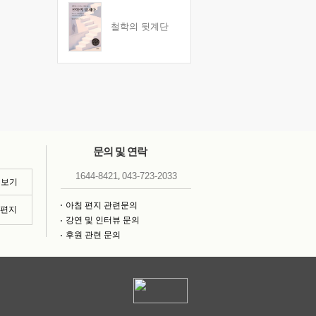
철학의 뒷계단
문의 및 연락
,
1644-8421
043-723-2033
 보기
아침 편지 관련문의
침편지
강연 및 인터뷰 문의
후원 관련 문의