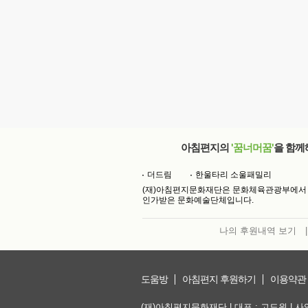
아침편지의
'꿈너머꿈'
을 함께
더드림
한울타리 소울패밀리
(재)아침편지문화재단은 문화체육관광부에서
인가받은 문화예술단체입니다.
나의 후원내역 보기
|
도움방
아침편지 후원하기
이용약관
(재)아침편지문화재단 | 대표 : 고도원 | 사업자