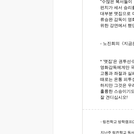
"수많은 복서들이
펀치가 세서 승리
대부분 맷집으로 
류승완 감독이 영
위한 강연에서 했
- 노진희의《지금은
* '맷집'은 권투선
영화감독에게만 국
고통과 좌절과 실
때로는 온통 피투
하지만 그것은 우
훌륭한 스승이기도
잘 견디십시오!
- 링컨학교 방학캠프(2
지난주 링컨학교 독서