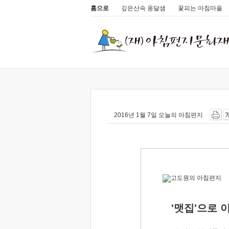
홈으로
깊은산속 옹달샘
꽃피는 아침마을
2016년 1월 7일 오늘의 아침편지
'맷집'으로 