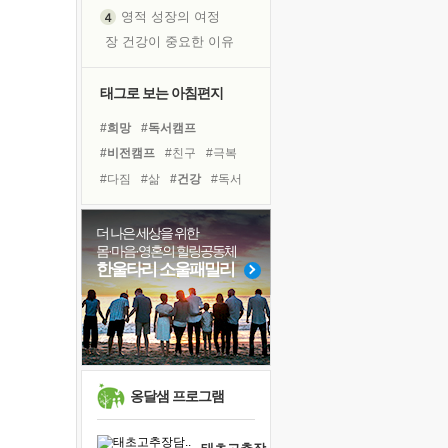
영적 성장의 여정
장 건강이 중요한 이유
신의 음성을 듣는다
흙이 된 몸으로 출근하는 여자
태그로 보는 아침편지
극과 극의 양 끝단
#희망
#독서캠프
내가 '나다움'을 찾는 길
#비전캠프
#친구
#극복
피해 갈 수 없는 사건들
#다짐
#삶
#건강
#독서
처음 손을 잡았던 날
#리더
#명상
#선택
꿈이 실제가 되는 것
#사람
#아이들
#나눔
더 나은 세상을 위한
'말 타는 법'을 먼저
몸·마음·영혼의 힐링공동체
#도움
#유튜브
#면역력
졸업식 사진을 보며
한울타리 소울패밀리
#위기
#바이러스
#힐링
아픈 아버지를 위한 공간 설계
#링컨학교
#계획
#경험
극심한 변비, 어깨결림, 수면 장애
보고 싶은 어머니
유년 시절의 부산 영도 바다
못된 꼰대들
옹달샘 프로그램
거울 속의 나