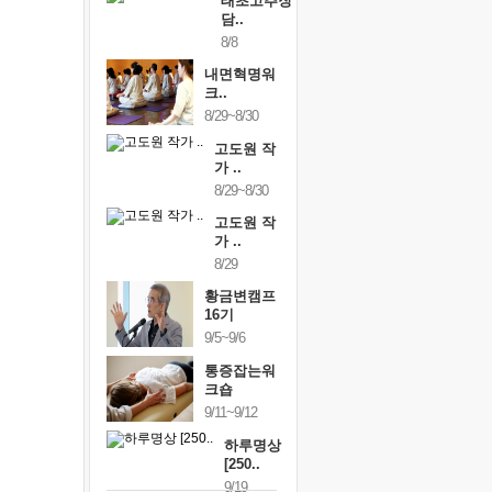
태초고추장
담..
8/8
내면혁명워
크..
8/29~8/30
고도원 작
가 ..
8/29~8/30
고도원 작
가 ..
8/29
황금변캠프
16기
9/5~9/6
통증잡는워
크숍
9/11~9/12
하루명상
[250..
9/19