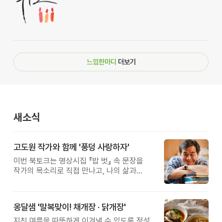
느낌한마디
더보기
새소식
고도원 작가와 함께 '풍덩 사랑하자'
이번 북토크는 명상시집 『밥 벗』 속 문장을
작가의 목소리로 직접 만나고, 나의 삶과
관계를 잠시 돌아보는 시간입니다.
옹달샘 '말복맞이! 채개장 · 닭개장'
지친 여름을 따뜻하게 이겨낼 수 있도록 정성