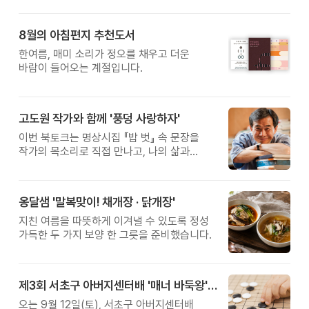
8월의 아침편지 추천도서
한여름, 매미 소리가 정오를 채우고 더운
바람이 들어오는 계절입니다.
고도원 작가와 함께 '풍덩 사랑하자'
이번 북토크는 명상시집 『밥 벗』 속 문장을
작가의 목소리로 직접 만나고, 나의 삶과
관계를 잠시 돌아보는 시간입니다.
옹달샘 '말복맞이! 채개장 · 닭개장'
지친 여름을 따뜻하게 이겨낼 수 있도록 정성
가득한 두 가지 보양 한 그릇을 준비했습니다.
제3회 서초구 아버지센터배 '매너 바둑왕' 대회
오는 9월 12일(토), 서초구 아버지센터배