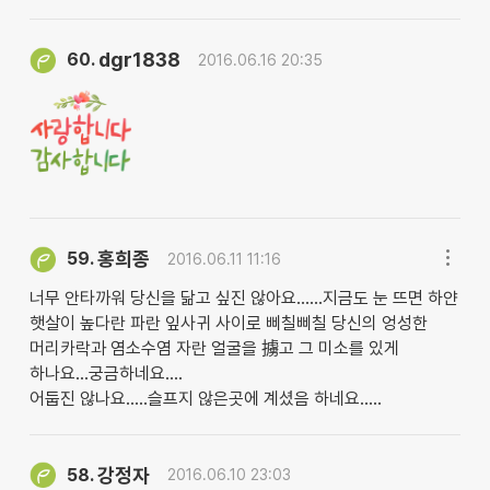
dgr1838
60.
2016.06.16 20:35
홍희종
59.
2016.06.11 11:16
너무 안타까워 당신을 닮고 싶진 않아요......지금도 눈 뜨면 하얀
햇살이 높다란 파란 잎사귀 사이로 삐칠삐칠 당신의 엉성한
머리카락과 염소수염 자란 얼굴을 擄고 그 미소를 있게
하나요...궁금하네요....
어둡진 않나요.....슬프지 않은곳에 계셨음 하네요.....
강정자
58.
2016.06.10 23:03