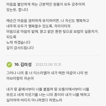
마음을 불안하게 하는 근본적인 원흉이 모두 갖추어져
있는듯. 합니다
매순간 마음을 겸허하게 유지하러면. 나 자신도 행복하고
내주위 모두가 행복할수 있도록. 자리이타의
마음으로 마음의 밭에. 맑고 밝은 환한 빛으로 묘법의 실증자가.
되도록
노력 하겠습니다
깊이 감사드립니다
김미성
16.
2022.12.06 10:31
그러나 나의 종 너 이스라엘아 내가 택한 야곱아 나의 벗
아브라함의 자손아
내가 땅 끝에서부터 너를 붙들며 땅 모퉁이에서부터 너를
부르고 네게 이르기를 너는 나의 종이라 내가 너를 택하고
싫어하여 버리지 아니하였다 하였노라