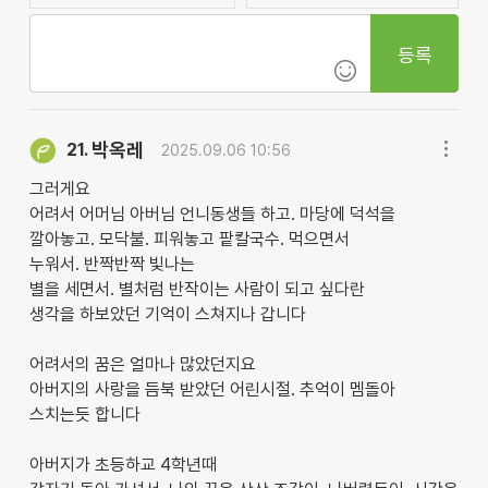
등록
박옥레
21.
2025.09.06 10:56
그러게요
어려서 어머님 아버님 언니동생들 하고. 마당에 덕석을
깔아놓고. 모닥불. 피워놓고 팥칼국수. 먹으면서
누워서. 반짝반짝 빛나는
별을 세면서. 별처럼 반작이는 사람이 되고 싶다란
생각을 하보았던 기억이 스쳐지나 갑니다
어려서의 꿈은 얼마나 많았던지요
아버지의 사랑을 듬북 받았던 어린시절. 추억이 멤돌아
스치는듯 합니다
아버지가 초등하교 4학년때