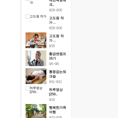
건강명상법
내면혁명워
건강명상
..
크..
스..
/9~10/10
8/29~8/30
10/9~10/10
내면혁명워
고도원 작
내면혁명
..
가 ..
크..
/17~10/18
8/29~8/30
10/17~10/18
황금변캠프
고도원 작
황금변캠
7기
가 ..
17기
/30~10/31
8/29
10/30~10/31
통증잡는워
황금변캠프
통증잡는
크숍
16기
크숍
/7~11/8
9/5~9/6
11/7~11/8
내면혁명워
통증잡는워
내면혁명
..
크숍
크..
/12~12/13
9/11~9/12
12/12~12/13
하루명상
[250..
9/19
행복한가족
여행
9/24~9/26