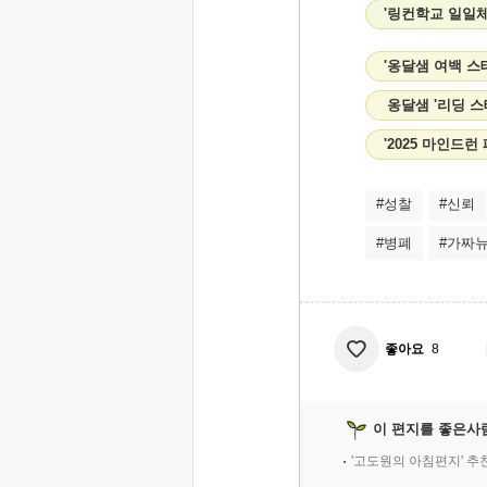
'링컨학교 일일체
'옹달샘 여백 스
옹달샘 '리딩 
'2025 마인드
#성찰
#신뢰
#병폐
#가짜
좋아요
8
이 편지를 좋은사
'고도원의 아침편지' 