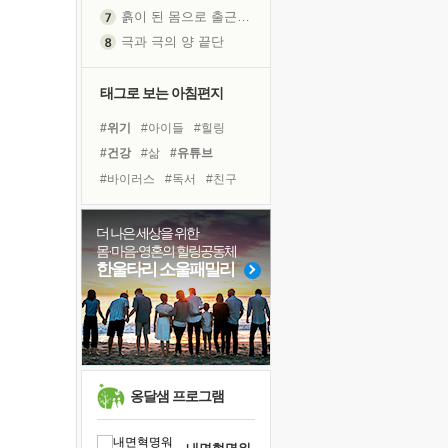
흙이 된 몸으로 출근하는 여자
극과 극의 양 끝단
내가 '나다움'을 찾는 길
피해 갈 수 없는 사건들
태그로 보는 아침편지
처음 손을 잡았던 날
#위기
#아이들
#힐링
꿈이 실제가 되는 것
#건강
#삶
#유튜브
'말 타는 법'을 먼저
#바이러스
#독서
#친구
졸업식 사진을 보며
#선택
#경험
#극복
극심한 변비, 어깨결림, 수면 장애
#계획
#명상
#면역력
더 나은 세상을 위한
아픈 아버지를 위한 공간 설계
몸·마음·영혼의 힐링공동체
#링컨학교
#희망
슬럼프
한울타리 소울패밀리
#비전캠프
#리더
#사람
보고 싶은 어머니
#다짐
#독서캠프
#도움
유년 시절의 부산 영도 바다
#나눔
못된 꼰대들
희망이란
'모른다'는 것
옹달샘 프로그램
귀를 열고 마음을 내어주고