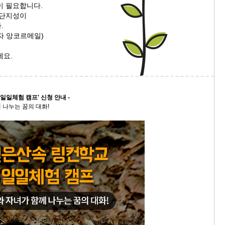
이 필요합니다.
스
집단지성이
10
다.
일자 앙코르메일)
크
10
세요.
1
10
 일일체험 캠프' 신청 안내 -
나누는 꿈의 대화!
11
크
12