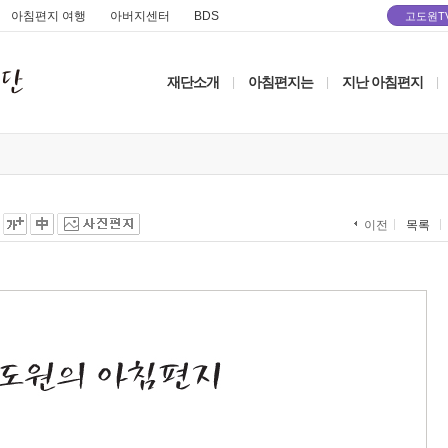
아침편지 여행
아버지센터
BDS
고도원T
재단소개
아침편지는
지난 아침편지
|
|
|
목록
이전