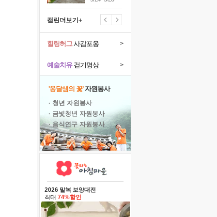
캘린더보기+
힐링허그
사감포옹
>
예술치유
걷기명상
>
'옹달샘의 꽃'
자원봉사
· 청년 자원봉사
· 금빛청년 자원봉사
· 음식연구 자원봉사
2026 말복 보양대전
최대
74%할인