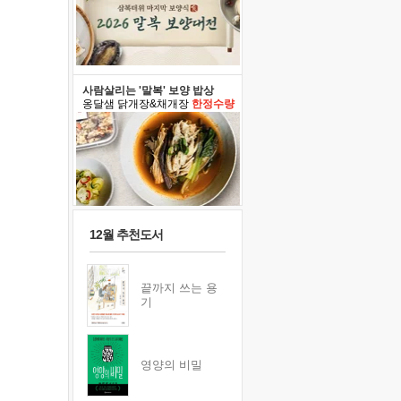
사람살리는 '말복' 보양 밥상
옹달샘 닭개장&채개장
한정수량
12월 추천도서
끝까지 쓰는 용
기
영양의 비밀