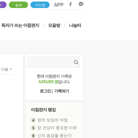
V
솔패
더드림
독자가 쓰는 아침편지
모음방
나눔터
|
|
다음
현재 아침편지 가족은
4,043,024 명
입니다.
로그인
|
가족되기
아침편지 랭킹
영적 성장의 여정
장 건강이 중요한 이유
신의 음성을 듣는다