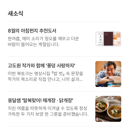
새소식
8월의 아침편지 추천도서
한여름, 매미 소리가 정오를 채우고 더운
바람이 들어오는 계절입니다.
고도원 작가와 함께 '풍덩 사랑하자'
이번 북토크는 명상시집 『밥 벗』 속 문장을
작가의 목소리로 직접 만나고, 나의 삶과
관계를 잠시 돌아보는 시간입니다.
옹달샘 '말복맞이! 채개장 · 닭개장'
지친 여름을 따뜻하게 이겨낼 수 있도록 정성
가득한 두 가지 보양 한 그릇을 준비했습니다.