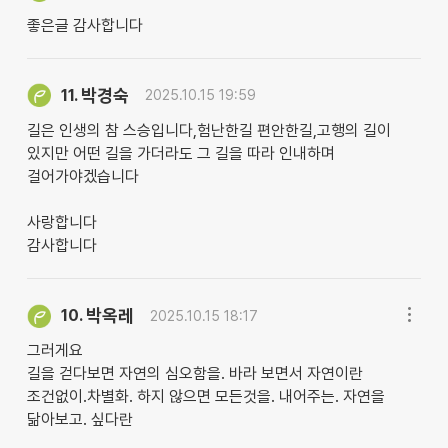
좋은글 감사합니다
박경숙
11.
2025.10.15 19:59
길은 인생의 참 스승입니다,험난한길 편안한길,고행의 길이
있지만 어떤 길을 가더라도 그 길을 따라 인내하며
걸어가야겠습니다
사랑합니다
감사합니다
박옥레
10.
2025.10.15 18:17
그러게요
길을 걷다보면 자연의 심오함을. 바라 보면서 자연이란
조건없이.차별화. 하지 않으면 모든것을. 내어주는. 자연을
닮아보고. 싶다란