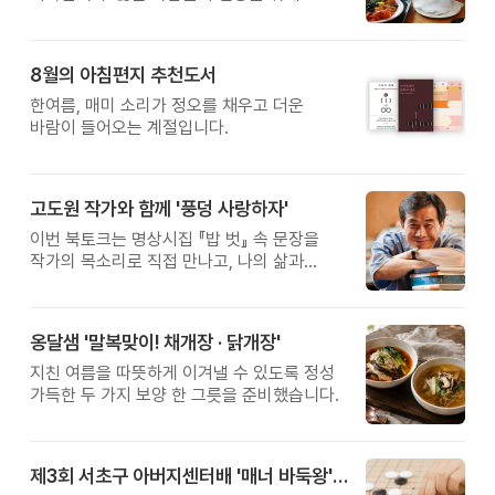
새로운 방법을 찾지만, 건강한 생활은 작은
습관에서 시작됩니다. 유퀴즈에서 많은 관심을
받은 이계호 교수와 함께하는 태초먹거리
8월의 아침편지 추천도서
황금변 캠프
한여름, 매미 소리가 정오를 채우고 더운
바람이 들어오는 계절입니다.
고도원 작가와 함께 '풍덩 사랑하자'
이번 북토크는 명상시집 『밥 벗』 속 문장을
작가의 목소리로 직접 만나고, 나의 삶과
관계를 잠시 돌아보는 시간입니다.
옹달샘 '말복맞이! 채개장 · 닭개장'
지친 여름을 따뜻하게 이겨낼 수 있도록 정성
가득한 두 가지 보양 한 그릇을 준비했습니다.
제3회 서초구 아버지센터배 '매너 바둑왕' 대회