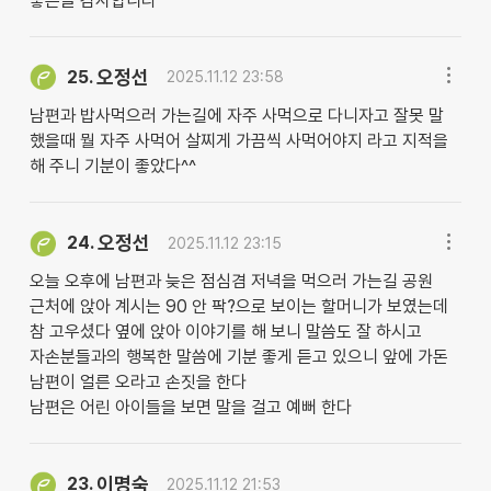
좋은글 감사합니다
오정선
25.
2025.11.12 23:58
남편과 밥사먹으러 가는길에 자주 사먹으로 다니자고 잘못 말
했을때 뭘 자주 사먹어 살찌게 가끔씩 사먹어야지 라고 지적을
해 주니 기분이 좋았다^^
오정선
24.
2025.11.12 23:15
오늘 오후에 남편과 늦은 점심겸 저녁을 먹으러 가는길 공원
근처에 앉아 계시는 90 안 팍?으로 보이는 할머니가 보였는데
참 고우셨다 옆에 앉아 이야기를 해 보니 말씀도 잘 하시고
자손분들과의 행복한 말씀에 기분 좋게 듣고 있으니 앞에 가돈
남편이 얼른 오라고 손짓을 한다
남편은 어린 아이들을 보면 말을 걸고 예뻐 한다
이명숙
23.
2025.11.12 21:53