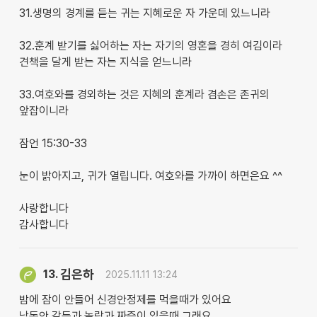
31.생명의 경계를 듣는 귀는 지혜로운 자 가운데 있느니라
32.훈계 받기를 싫어하는 자는 자기의 영혼을 경히 여김이라
견책을 달게 받는 자는 지식을 얻느니라
33.여호와를 경외하는 것은 지혜의 훈계라 겸손은 존귀의
앞잡이니라
잠언 15:30-33
눈이 밝아지고, 귀가 열립니다. 여호와를 가까이 하면은요 ^^
사랑합니다
감사합니다
김은하
13.
2025.11.11 13:24
밤에 잠이 안들어 신경안정제를 먹을때가 있어요
낮동안 갈등과 놀람과 짜증이 있을때 그래요