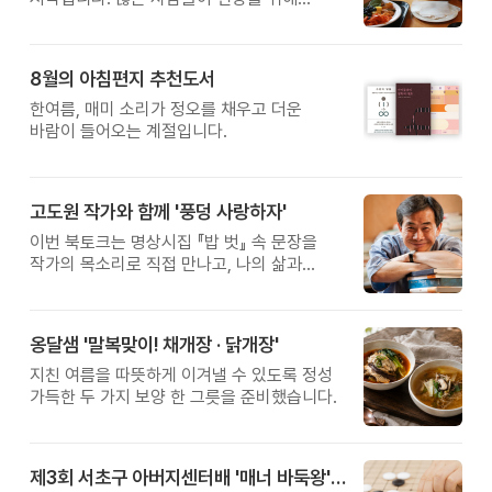
새로운 방법을 찾지만, 건강한 생활은 작은
습관에서 시작됩니다. 유퀴즈에서 많은 관심을
받은 이계호 교수와 함께하는 태초먹거리
8월의 아침편지 추천도서
황금변 캠프
한여름, 매미 소리가 정오를 채우고 더운
바람이 들어오는 계절입니다.
고도원 작가와 함께 '풍덩 사랑하자'
이번 북토크는 명상시집 『밥 벗』 속 문장을
작가의 목소리로 직접 만나고, 나의 삶과
관계를 잠시 돌아보는 시간입니다.
옹달샘 '말복맞이! 채개장 · 닭개장'
지친 여름을 따뜻하게 이겨낼 수 있도록 정성
가득한 두 가지 보양 한 그릇을 준비했습니다.
제3회 서초구 아버지센터배 '매너 바둑왕' 대회