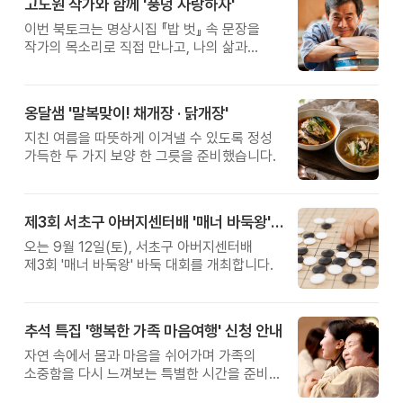
고도원 작가와 함께 '풍덩 사랑하자'
이번 북토크는 명상시집 『밥 벗』 속 문장을
작가의 목소리로 직접 만나고, 나의 삶과
관계를 잠시 돌아보는 시간입니다.
옹달샘 '말복맞이! 채개장 · 닭개장'
지친 여름을 따뜻하게 이겨낼 수 있도록 정성
가득한 두 가지 보양 한 그릇을 준비했습니다.
제3회 서초구 아버지센터배 '매너 바둑왕' 대회
오는 9월 12일(토), 서초구 아버지센터배
제3회 '매너 바둑왕' 바둑 대회를 개최합니다.
추석 특집 '행복한 가족 마음여행' 신청 안내
자연 속에서 몸과 마음을 쉬어가며 가족의
소중함을 다시 느껴보는 특별한 시간을 준비해
보세요.