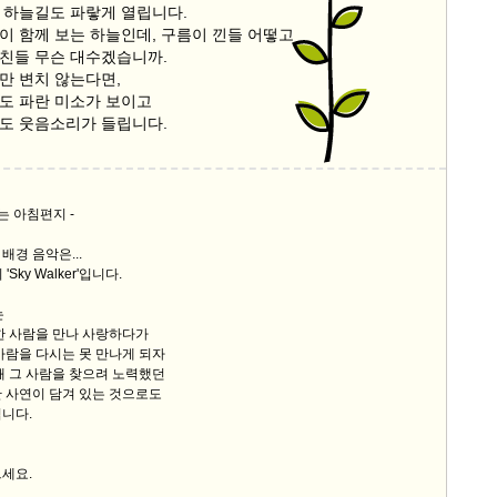
 하늘길도 파랗게 열립니다.
이 함께 보는 하늘인데, 구름이 낀들 어떻고
9/
친들 무슨 대수겠습니까.
만 변치 않는다면,
스
도 파란 미소가 보이고
10
도 웃음소리가 들립니다.
크
10
는 아침편지 -
1
배경 음악은...
10
Sky Walker'입니다.
는
한 사람을 만나 사랑하다가
11
사람을 다시는 못 만나게 되자
해 그 사람을 찾으려 노력했던
 사연이 담겨 있는 것으로도
크
니다.
12
세요.