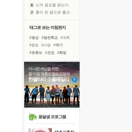
신의 음성을 듣는다
흙이 된 몸으로 출근하는 여자
극과 극의 양 끝단
내가 '나다움'을 찾는 길
태그로 보는 아침편지
피해 갈 수 없는 사건들
#명상
#링컨학교
#계획
처음 손을 잡았던 날
#힐링
#사람
#위기
꿈이 실제가 되는 것
#유튜브
#건강
#희망
'말 타는 법'을 먼저
#친구
#아이들
#경험
졸업식 사진을 보며
#바이러스
#독서
#극복
더 나은 세상을 위한
아픈 아버지를 위한 공간 설계
몸·마음·영혼의 힐링공동체
#도움
#비전캠프
#선택
극심한 변비, 어깨결림, 수면 장애
한울타리 소울패밀리
#면역력
#나눔
#리더
보고 싶은 어머니
#독서캠프
#삶
#다짐
유년 시절의 부산 영도 바다
못된 꼰대들
거울 속의 나
희망이란
옹달샘 프로그램
'모른다'는 것