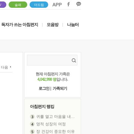
V
솔패
더드림
독자가 쓰는 아침편지
모음방
나눔터
|
|
다음
현재 아침편지 가족은
4,042,998 명
입니다.
로그인
|
가족되기
아침편지 랭킹
귀를 열고 마음을 내어주고
영적 성장의 여정
장 건강이 중요한 이유