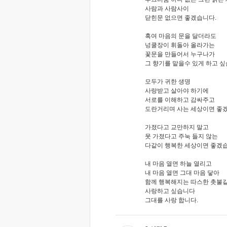
사람과 사람사이
닫힌문 없으면 좋겠습니다.
혹여 마음의 문을 달더라도
넝쿨장이 휘돌아 올라가는
꽃문을 만들어서 누구나가
그 향기를 맡을수 있게 하고 싶
모두가 귀한 생명
사랑받고 살아야 하기에
서로를 이해하고 감싸주고
도란거리며 사는 세상이면 좋
가졌다고 교만하지 말고
못 가졌다고 주눅 들지 않는
다같이 행복한 세상이면 좋겠습
내 마음 열면 하늘 열리고
내 마음 열면 그대 마음 닿아
함께 행복해지는 따스한 촛불
사랑하고 싶습니다
그대를 사랑 합니다.