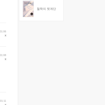
철학의 뒷계단
01:06
01:08
 01:11