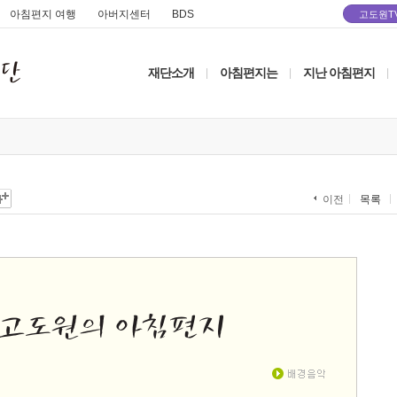
아침편지 여행
아버지센터
BDS
고도원T
재단소개
아침편지는
지난 아침편지
|
|
|
목록
이전