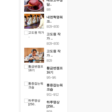
행복한가족
태초고추장
행복한가
여행
담..
여행
24~9/26
8/8
9/24~9/26
건강명상법
내면혁명워
건강명상
..
크..
스..
/9~10/10
8/29~8/30
10/9~10/10
내면혁명워
고도원 작
내면혁명
..
가 ..
크..
/17~10/18
8/29~8/30
10/17~10/18
황금변캠프
고도원 작
황금변캠
7기
가 ..
17기
/30~10/31
8/29
10/30~10/31
통증잡는워
황금변캠프
통증잡는
크숍
16기
크숍
/7~11/8
9/5~9/6
11/7~11/8
내면혁명워
통증잡는워
내면혁명
..
크숍
크..
/12~12/13
9/11~9/12
12/12~12/13
하루명상
[250..
9/19