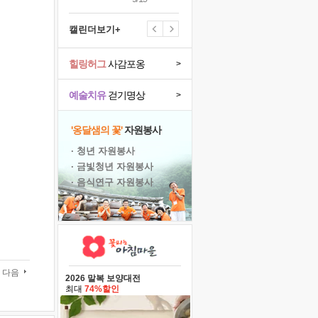
캘린더보기+
힐링허그
사감포옹
>
예술치유
걷기명상
>
'옹달샘의 꽃'
자원봉사
· 청년 자원봉사
· 금빛청년 자원봉사
· 음식연구 자원봉사
다음
2026 말복 보양대전
최대
74%할인