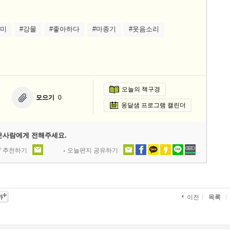
의미
#강물
#좋아하다
#마종기
#웃음소리
오늘의 책구경
모으기
0
옹달샘 프로그램 캘린더
은사람에게 전해주세요.
' 추천하기
오늘편지 공유하기
목록
이전