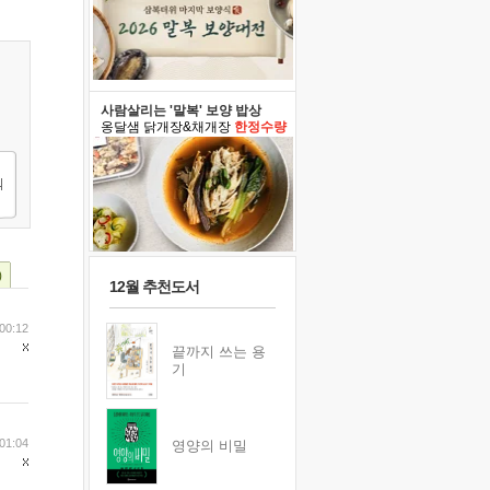
사람살리는 '말복' 보양 밥상
옹달샘 닭개장&채개장
한정수량
)
12월 추천도서
00:12
끝까지 쓰는 용
기
01:04
영양의 비밀