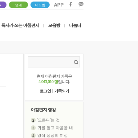
V
솔패
더드림
독자가 쓰는 아침편지
모음방
나눔터
|
|
현재 아침편지 가족은
4,043,010 명
입니다.
로그인
|
가족되기
아침편지 랭킹
'모른다'는 것
귀를 열고 마음을 내어주고
영적 성장의 여정