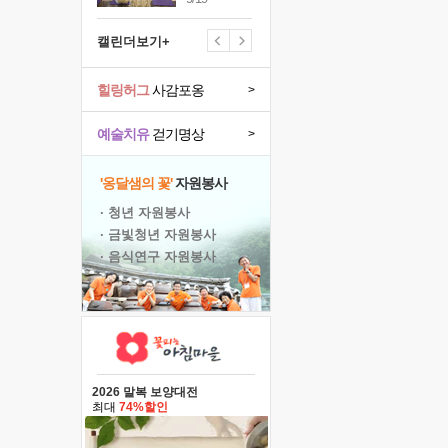
캘린더보기+
힐링허그
사감포옹
>
예술치유
걷기명상
>
'옹달샘의 꽃'
자원봉사
· 청년 자원봉사
· 금빛청년 자원봉사
· 음식연구 자원봉사
2026 말복 보양대전
최대
74%할인