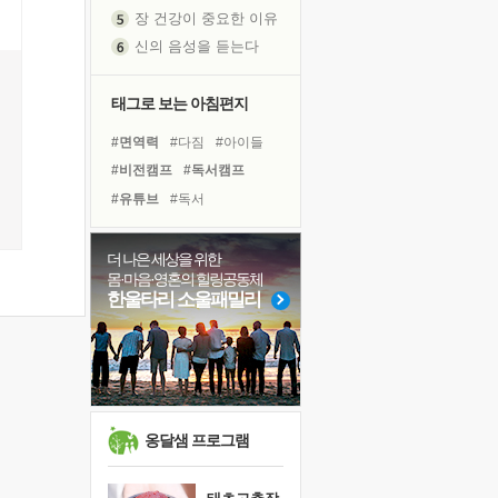
장 건강이 중요한 이유
신의 음성을 듣는다
흙이 된 몸으로 출근하는 여자
극과 극의 양 끝단
태그로 보는 아침편지
내가 '나다움'을 찾는 길
피해 갈 수 없는 사건들
#면역력
#다짐
#아이들
처음 손을 잡았던 날
#비전캠프
#독서캠프
꿈이 실제가 되는 것
#유튜브
#독서
'말 타는 법'을 먼저
#링컨학교
#경험
졸업식 사진을 보며
#바이러스
#희망
#건강
더 나은 세상을 위한
극심한 변비, 어깨결림, 수면 장애
몸·마음·영혼의 힐링공동체
#극복
#삶
#선택
#힐링
한울타리 소울패밀리
아픈 아버지를 위한 공간 설계
#명상
#계획
#리더
슬럼프
#친구
#사람
#위기
보고 싶은 어머니
#나눔
#도움
유년 시절의 부산 영도 바다
못된 꼰대들
옹달샘 프로그램
희망이란
'모른다'는 것