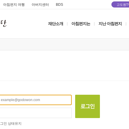
아침편지 여행
아버지센터
BDS
고도원T
재단소개
아침편지는
지난 아침편지
|
|
|
그인 상태유지