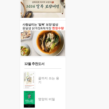
사람살리는 '말복' 보양 밥상
옹달샘 닭개장&채개장
한정수량
12월 추천도서
끝까지 쓰는 용
기
영양의 비밀