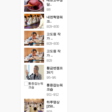
행복한가족
태초고추장
행복한가
여행
담..
여행
24~9/26
8/8
9/24~9/26
건강명상법
내면혁명워
건강명상
..
크..
스..
/9~10/10
8/29~8/30
10/9~10/10
내면혁명워
고도원 작
내면혁명
..
가 ..
크..
/17~10/18
8/29~8/30
10/17~10/18
황금변캠프
고도원 작
황금변캠
7기
가 ..
17기
/30~10/31
8/29
10/30~10/31
통증잡는워
황금변캠프
통증잡는
크숍
16기
크숍
/7~11/8
9/5~9/6
11/7~11/8
내면혁명워
통증잡는워
내면혁명
..
크숍
크..
/12~12/13
9/11~9/12
12/12~12/13
하루명상
[250..
9/19