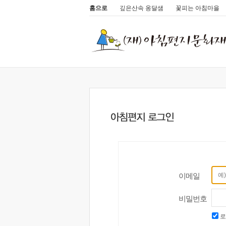
홈으로
깊은산속 옹달샘
꽃피는 아침마을
이메일
비밀번호
로