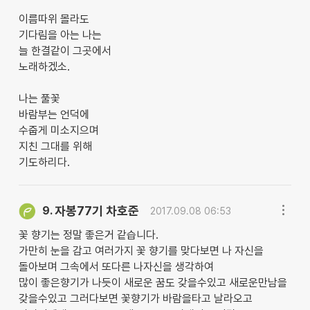
이름따위 몰라도
기다림을 아는 나는
늘 한결같이 그곳에서
노래하겠소.
나는 풀꽃
바람부는 언덕에
수줍게 미소지으며
지친 그대를 위해
기도하리다.
자봉77기 차호준
9.
2017.09.08 06:53
꽃 향기는 정말 좋은거 같습니다.
가만히 눈을 감고 여러가지 꽃 향기를 맞다보면 나 자신을
돌아보며 그속에서 또다른 나자신을 생각하여
많이 좋은향기가 나듯이 새로운 꿈도 갖을수있고 새로운만남을
갖을수있고 그러다보면 꽃향기가 바람을타고 날라오고