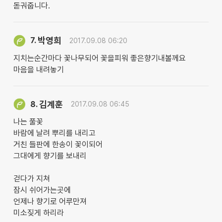
돋궈줍니다.
박영희
7.
2017.09.08 06:20
지치는순간마다 꽃나무되어 꽃을피워 좋은향기내볼께요
마음을 내려놓기
김계훈
8.
2017.09.08 06:45
나는 풀꽃
바람에 날려 뿌리를 내리고
거친 들판에 한송이 꽃이되어
그대에게 향기를 보내리
걷다가 지쳐
잠시 쉬어가는곳에
언제나 향기로 어루만져
미소짖게 하리라