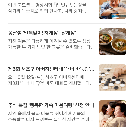
이번 북토크는 명상시집 『밥 벗』 속 문장을
작가의 목소리로 직접 만나고, 나의 삶과
관계를 잠시 돌아보는 시간입니다.
옹달샘 '말복맞이! 채개장 · 닭개장'
지친 여름을 따뜻하게 이겨낼 수 있도록 정성
가득한 두 가지 보양 한 그릇을 준비했습니다.
제3회 서초구 아버지센터배 '매너 바둑왕' 대회
오는 9월 12일(토), 서초구 아버지센터배
제3회 '매너 바둑왕' 바둑 대회를 개최합니다.
추석 특집 '행복한 가족 마음여행' 신청 안내
자연 속에서 몸과 마음을 쉬어가며 가족의
소중함을 다시 느껴보는 특별한 시간을 준비해
보세요.