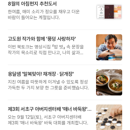
8월의 아침편지 추천도서
황금변 캠프
한여름, 매미 소리가 정오를 채우고 더운
바람이 들어오는 계절입니다.
고도원 작가와 함께 '풍덩 사랑하자'
이번 북토크는 명상시집 『밥 벗』 속 문장을
작가의 목소리로 직접 만나고, 나의 삶과
관계를 잠시 돌아보는 시간입니다.
옹달샘 '말복맞이! 채개장 · 닭개장'
지친 여름을 따뜻하게 이겨낼 수 있도록 정성
가득한 두 가지 보양 한 그릇을 준비했습니다.
제3회 서초구 아버지센터배 '매너 바둑왕' 대회
오는 9월 12일(토), 서초구 아버지센터배
제3회 '매너 바둑왕' 바둑 대회를 개최합니다.